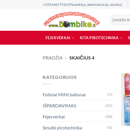
Skip
+370 64677510 (Panevėžys, administracija, siuntos)
to
content
Ieškoti:
FEJERVERKAI
KITA PIROTECHNIKA
PRADŽIA
»
SKAIČIUS 4
KATEGORIJOS
Foliniai MINI balionai
(71)
IŠPARDAVIMAS
(231)
Fejerverkai
(320)
Smulki pirotechnika
(42)