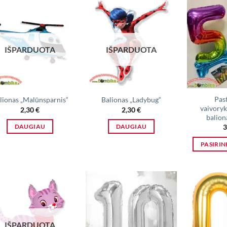
has
multiple
variants.
The
IŠPARDUOTA
IŠPARDUOTA
options
may
be
chosen
on
Pas
lionas „Malūnsparnis“
Balionas „Ladybug“
vaivorykš
2,30
€
2,30
€
the
balion
product
3
DAUGIAU
DAUGIAU
page
PASIRIN
IŠPARDUOTA