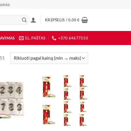
ipėda)
KREPŠELIS /
0,00
€
DAVIMAS
EL. PAŠTAS
+370 64677510
Rūšiuojama
 51
pagal
kainą:
nuo
mažos
iki
didelės