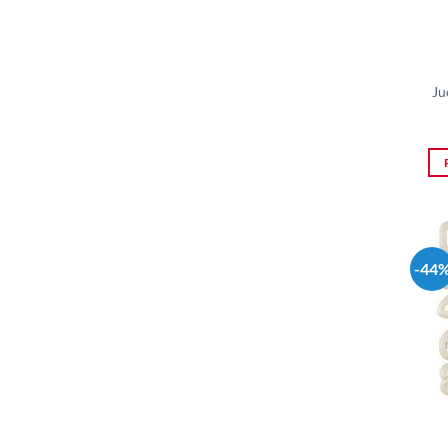
Ju
-44