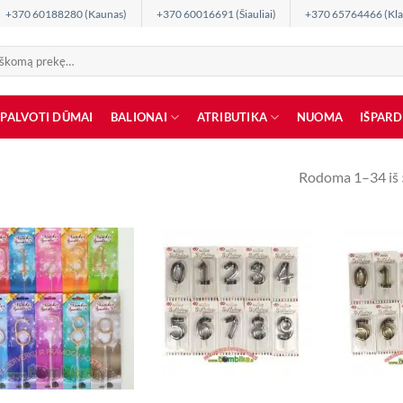
+370 60188280 (Kaunas)
+370 60016691 (Šiauliai)
+370 65764466 (Kla
SPALVOTI DŪMAI
BALIONAI
ATRIBUTIKA
NUOMA
IŠPAR
Rodoma 1–34 iš