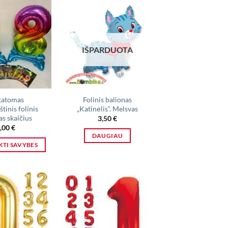
IŠPARDUOTA
tatomas
Folinis balionas
tinis folinis
„Katinėlis“. Melsvas
as skaičius
3,50
€
,00
€
DAUGIAU
KTI SAVYBES
This
product
has
multiple
variants.
The
options