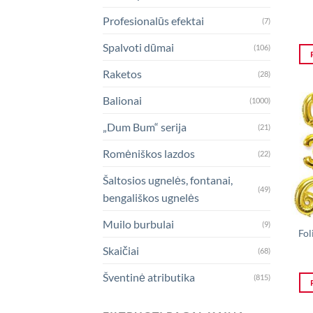
Profesionalūs efektai
(7)
Spalvoti dūmai
(106)
Raketos
(28)
Balionai
(1000)
„Dum Bum“ serija
(21)
Romėniškos lazdos
(22)
Šaltosios ugnelės, fontanai,
(49)
bengališkos ugnelės
Muilo burbulai
(9)
Fol
Skaičiai
(68)
Šventinė atributika
(815)