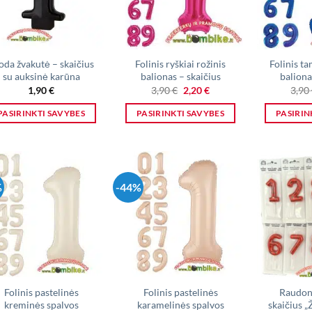
may
may
be
be
chosen
chosen
on
on
oda žvakutė – skaičius
Folinis ryškiai rožinis
Folinis t
su auksinė karūna
balionas – skaičius
baliona
the
the
Original
Current
1,90
€
3,90
€
2,20
€
3,90
product
product
price
price
was:
is:
page
page
PASIRINKTI SAVYBES
PASIRINKTI SAVYBES
PASIRIN
3,90 €.
2,20 €.
This
This
product
product
has
has
multiple
multiple
%
-44%
variants.
variants.
The
The
options
options
may
may
be
be
chosen
chosen
on
on
Folinis pastelinės
Folinis pastelinės
Raudon
kreminės spalvos
karamelinės spalvos
skaičius 
the
the