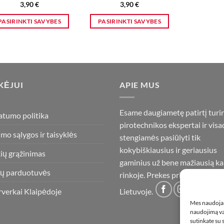
3,90
€
3,90
€
product
page
PASIRINKTI SAVYBES
PASIRINKTI SAVYBES
This
This
product
product
has
has
multiple
multiple
variants.
variants.
KĖJUI
APIE MUS
The
The
options
options
Esame daugiametę patirtį turi
may
may
atumo politika
pirotechnikos ekspertai ir visa
be
be
imo sąlygos ir taisyklės
stengiamės pasiūlyti tik
chosen
chosen
on
on
kokybiškiausius ir geriausius
ių grąžinimas
the
the
gaminius už bene mažiausią ka
product
product
ų parduotuvės
rinkoje. Prekes pristatome vis
page
page
rverkai Klaipėdoje
Lietuvoje.
Mes naudojam
naudojimą var
sutinkate su