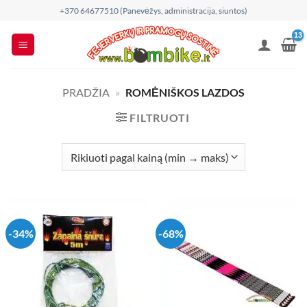
Skip
+370 64677510 (Panevėžys, administracija, siuntos)
to
content
PRADŽIA
»
ROMĖNIŠKOS LAZDOS
FILTRUOTI
-34%
-68%