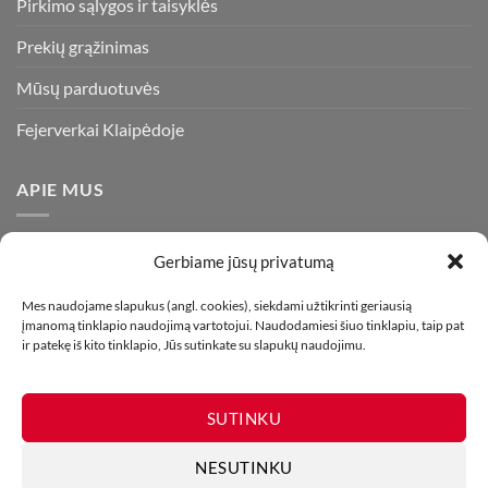
Pirkimo sąlygos ir taisyklės
Prekių grąžinimas
Mūsų parduotuvės
Fejerverkai Klaipėdoje
APIE MUS
Esame daugiametę patirtį turintys pirotechnikos ekspertai ir
Gerbiame jūsų privatumą
visada stengiamės pasiūlyti tik kokybiškiausius ir geriausius
gaminius už bene mažiausią kainą rinkoje. Prekes pristatome
Mes naudojame slapukus (angl. cookies), siekdami užtikrinti geriausią
įmanomą tinklapio naudojimą vartotojui. Naudodamiesi šiuo tinklapiu, taip pat
visoje Lietuvoje.
ir patekę iš kito tinklapio, Jūs sutinkate su slapukų naudojimu.
SUTINKU
NESUTINKU