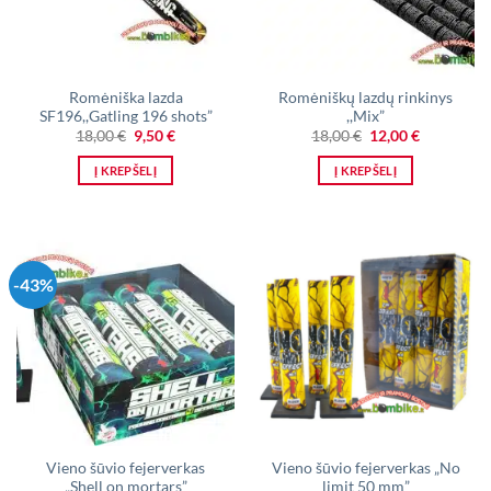
Romėniška lazda
Romėniškų lazdų rinkinys
SF196,,Gatling 196 shots”
,,Mix”
Original
Current
Original
Current
18,00
€
9,50
€
18,00
€
12,00
€
price
price
price
price
was:
is:
was:
is:
Į KREPŠELĮ
Į KREPŠELĮ
18,00 €.
9,50 €.
18,00 €.
12,00 €.
-43%
Vieno šūvio fejerverkas
Vieno šūvio fejerverkas „No
„Shell on mortars”
limit 50 mm”