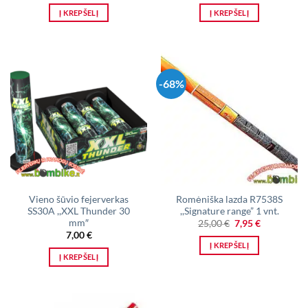
was:
is:
was:
is:
Į KREPŠELĮ
Į KREPŠELĮ
12,00 €.
6,00 €.
10,00 €.
7,00 €.
-68%
Vieno šūvio fejerverkas
Romėniška lazda R7538S
SS30A ,,XXL Thunder 30
,,Signature range” 1 vnt.
mm″
Original
Current
25,00
€
7,95
€
price
price
7,00
€
was:
is:
Į KREPŠELĮ
25,00 €.
7,95 €.
Į KREPŠELĮ