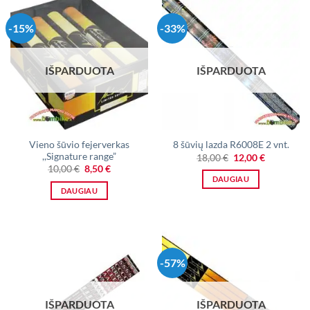
-15%
-33%
IŠPARDUOTA
IŠPARDUOTA
Vieno šūvio fejerverkas
8 šūvių lazda R6008E 2 vnt.
,,Signature range”
Original
Current
18,00
€
12,00
€
price
price
Original
Current
10,00
€
8,50
€
was:
is:
price
price
DAUGIAU
18,00 €.
12,00 €.
was:
is:
DAUGIAU
10,00 €.
8,50 €.
-57%
IŠPARDUOTA
IŠPARDUOTA