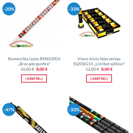
-20%
-33%
Romėniška lazda RM6S3003
Vieno šūvio fejerverkas
,,Brocade gunfire”
SS20SIG14 ,,Limited edition″
Original
Current
Original
Current
10,00
€
8,00
€
12,00
€
8,00
€
price
price
price
price
was:
is:
was:
is:
Į KREPŠELĮ
Į KREPŠELĮ
10,00 €.
8,00 €.
12,00 €.
8,00 €.
-47%
-33%