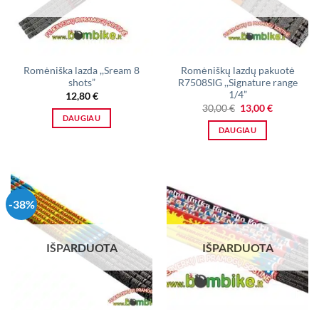
Romėniška lazda ,,Sream 8
Romėniškų lazdų pakuotė
shots”
R7508SIG ,,Signature range
1/4”
12,80
€
Original
Current
30,00
€
13,00
€
price
price
DAUGIAU
was:
is:
DAUGIAU
30,00 €.
13,00 €.
-38%
IŠPARDUOTA
IŠPARDUOTA