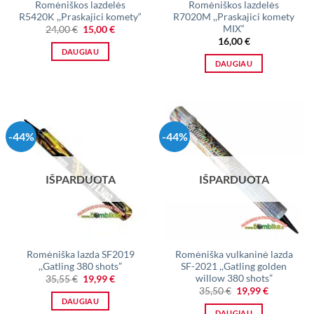
Romėniškos lazdelės
Romėniškos lazdelės
R5420K ,,Praskajici komety“
R7020M ,,Praskajici komety
MIX“
Original
Current
24,00
€
15,00
€
price
price
16,00
€
was:
is:
DAUGIAU
24,00 €.
15,00 €.
DAUGIAU
-44%
-44%
IŠPARDUOTA
IŠPARDUOTA
Romėniška lazda SF2019
Romėniška vulkaninė lazda
,,Gatling 380 shots”
SF-2021 ,,Gatling golden
willow 380 shots”
Original
Current
35,55
€
19,99
€
price
price
Original
Current
35,50
€
19,99
€
was:
is:
price
price
DAUGIAU
35,55 €.
19,99 €.
was:
is:
DAUGIAU