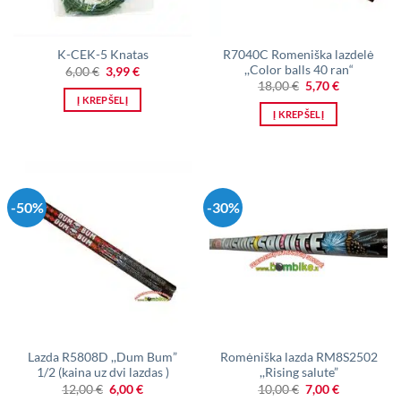
R7040C Romeniška lazdelė
K-CEK-5 Knatas
,,Color balls 40 ran“
Original
Current
6,00
€
3,99
€
price
price
Original
Current
18,00
€
5,70
€
was:
is:
price
price
Į KREPŠELĮ
6,00 €.
3,99 €.
was:
is:
Į KREPŠELĮ
18,00 €.
5,70 €.
-50%
-30%
Lazda R5808D ,,Dum Bum”
Romėniška lazda RM8S2502
1/2 (kaina uz dvi lazdas )
,,Rising salute”
Original
Current
Original
Current
12,00
€
6,00
€
10,00
€
7,00
€
price
price
price
price