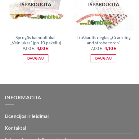
IŠPARDUOTA
IŠPARDUOTA
Sprogūs kamuoliukai
Traškantis deglas ,,Crackling
,,Velniukas” (po 10 pakeliu)
and strobe torch”
Original
Current
Original
Current
9,00
€
4,00
€
7,00
€
4,10
€
price
price
price
price
was:
is:
was:
is:
DAUGIAU
DAUGIAU
9,00 €.
4,00 €.
7,00 €.
4,10 €.
INFORMACIJA
Licencijos ir leidimai
Kontaktai