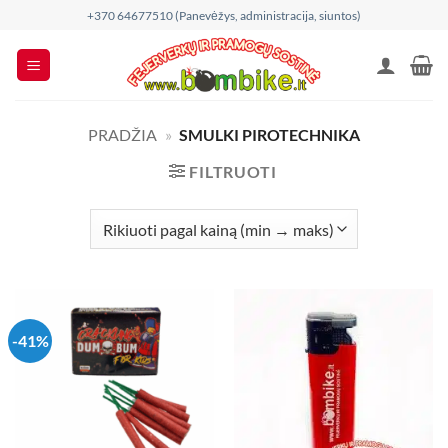
Skip
+370 64677510 (Panevėžys, administracija, siuntos)
to
content
PRADŽIA
»
SMULKI PIROTECHNIKA
FILTRUOTI
-41%