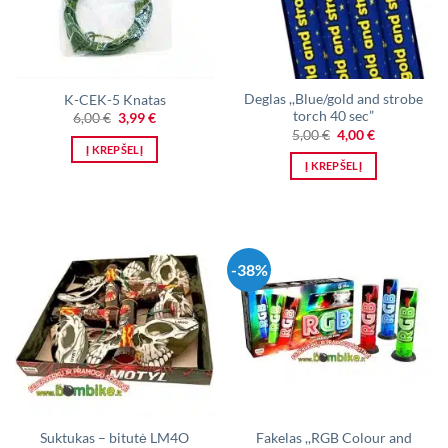
Deglas ,,Blue/gold and strobe
K-CEK-5 Knatas
torch 40 sec”
Original
Current
6,00
€
3,99
€
price
price
Original
Current
5,00
€
4,00
€
was:
is:
price
price
Į KREPŠELĮ
6,00 €.
3,99 €.
was:
is:
Į KREPŠELĮ
5,00 €.
4,00 €.
-38%
Suktukas – bitutė LM4O
Fakelas ,,RGB Colour and