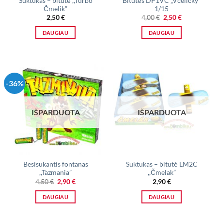
Suktukas – bitutė ,,Turbo
Bitutės DP1VC „Včeličky“
Čmelik”
1/15
Original
Current
2,50
€
4,00
€
2,50
€
price
price
was:
is:
DAUGIAU
DAUGIAU
4,00 €.
2,50 €.
-36%
IŠPARDUOTA
IŠPARDUOTA
Besisukantis fontanas
Suktukas – bitutė LM2C
,,Tazmania”
,,Čmelak”
Original
Current
4,50
€
2,90
€
2,90
€
price
price
was:
is:
DAUGIAU
DAUGIAU
4,50 €.
2,90 €.