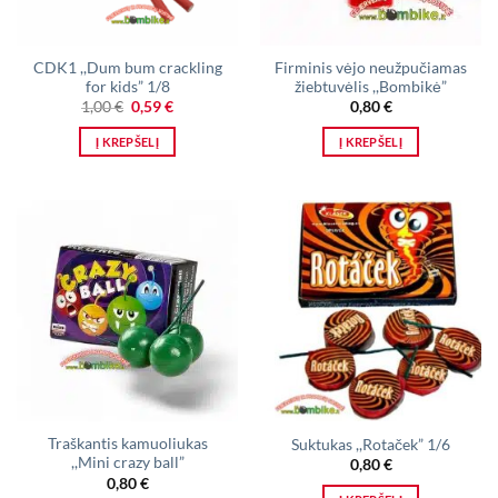
CDK1 ,,Dum bum crackling
Firminis vėjo neužpučiamas
for kids” 1/8
žiebtuvėlis ,,Bombikė”
Original
Current
1,00
€
0,59
€
0,80
€
price
price
was:
is:
Į KREPŠELĮ
Į KREPŠELĮ
1,00 €.
0,59 €.
Traškantis kamuoliukas
Suktukas ,,Rotaček” 1/6
,,Mini crazy ball”
0,80
€
0,80
€