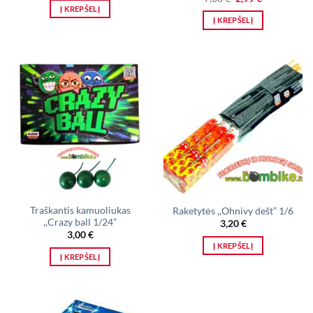
was:
is:
price
price
Į KREPŠELĮ
4,00 €.
2,70 €.
was:
is:
Į KREPŠELĮ
7,00 €.
2,99 €.
Traškantis kamuoliukas
Raketytės ,,Ohnivy dešt” 1/6
,,Crazy ball 1/24”
3,20
€
3,00
€
Į KREPŠELĮ
Į KREPŠELĮ