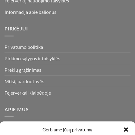
Fejerverkų naudojimo taisyklės
Informacija apie balionus
PIRKĖJUI
Privatumo politika
Pirkimo sąlygos ir taisyklės
Prekių grąžinimas
Mūsų parduotuvės
Fejerverkai Klaipėdoje
APIE MUS
Esame daugiametę patirtį turintys pirotechnikos ekspertai ir
Gerbiame jūsų privatumą
visada stengiamės pasiūlyti tik kokybiškiausius ir geriausius