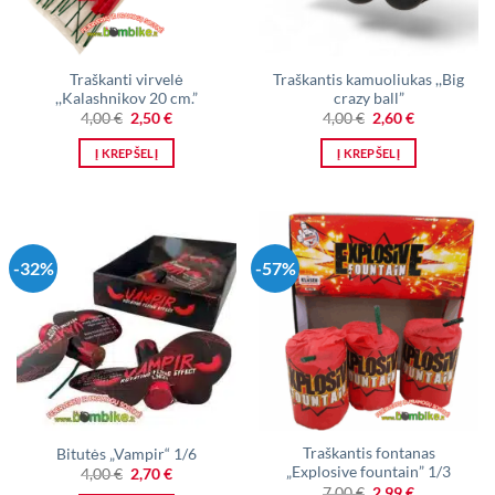
Traškanti virvelė
Traškantis kamuoliukas ,,Big
,,Kalashnikov 20 cm.”
crazy ball”
Original
Current
Original
Current
4,00
€
2,50
€
4,00
€
2,60
€
price
price
price
price
was:
is:
was:
is:
Į KREPŠELĮ
Į KREPŠELĮ
4,00 €.
2,50 €.
4,00 €.
2,60 €.
-32%
-57%
Traškantis fontanas
Bitutės „Vampir“ 1/6
„Explosive fountain” 1/3
Original
Current
4,00
€
2,70
€
price
price
Original
Current
7,00
€
2,99
€