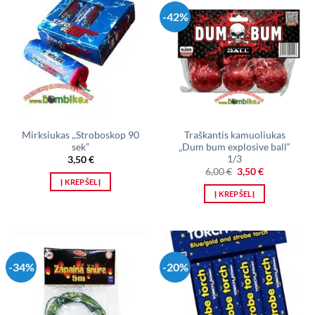
-42%
Mirksiukas ,,Stroboskop 90
Traškantis kamuoliukas
sek”
„Dum bum explosive ball“
1/3
3,50
€
Original
Current
6,00
€
3,50
€
price
price
Į KREPŠELĮ
was:
is:
Į KREPŠELĮ
6,00 €.
3,50 €.
-34%
-20%