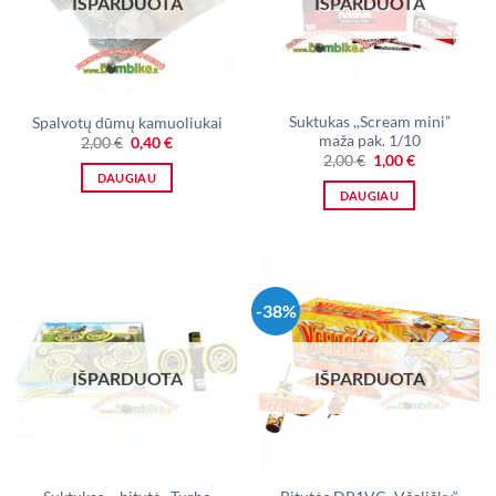
IŠPARDUOTA
IŠPARDUOTA
Suktukas ,,Scream mini”
Spalvotų dūmų kamuoliukai
maža pak. 1/10
Original
Current
2,00
€
0,40
€
price
price
Original
Current
2,00
€
1,00
€
was:
is:
price
price
DAUGIAU
2,00 €.
0,40 €.
was:
is:
DAUGIAU
2,00 €.
1,00 €.
-38%
IŠPARDUOTA
IŠPARDUOTA