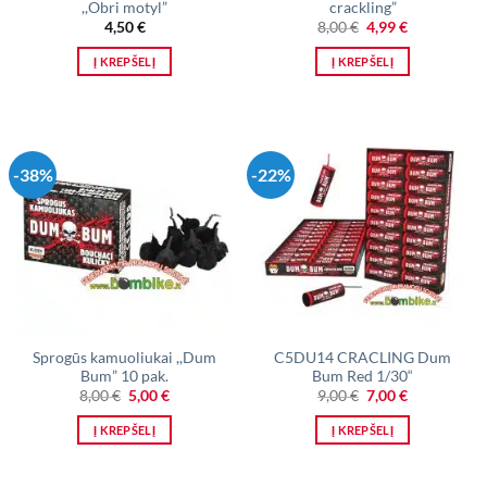
,,Obri motyl”
crackling”
Original
Current
4,50
€
8,00
€
4,99
€
price
price
was:
is:
Į KREPŠELĮ
Į KREPŠELĮ
8,00 €.
4,99 €.
-38%
-22%
Sprogūs kamuoliukai ,,Dum
C5DU14 CRACLING Dum
Bum” 10 pak.
Bum Red 1/30“
Original
Current
Original
Current
8,00
€
5,00
€
9,00
€
7,00
€
price
price
price
price
was:
is:
was:
is:
Į KREPŠELĮ
Į KREPŠELĮ
8,00 €.
5,00 €.
9,00 €.
7,00 €.