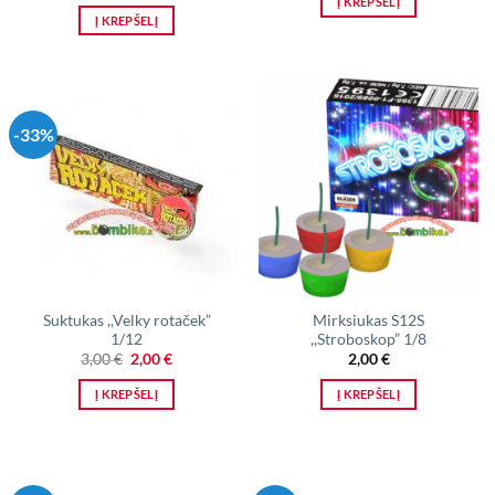
Į KREPŠELĮ
Į KREPŠELĮ
-33%
Suktukas ,,Velky rotaček”
Mirksiukas S12S
1/12
,,Stroboskop” 1/8
Original
Current
3,00
€
2,00
€
2,00
€
price
price
was:
is:
Į KREPŠELĮ
Į KREPŠELĮ
3,00 €.
2,00 €.