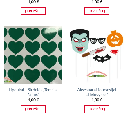
1,00
€
1,00
€
Į KREPŠELĮ
Į KREPŠELĮ
Lipdukai – širdelės „Tamsiai
Aksesuarai fotosesijai
žalios“
,,Helovynas”
1,00
€
1,30
€
Į KREPŠELĮ
Į KREPŠELĮ