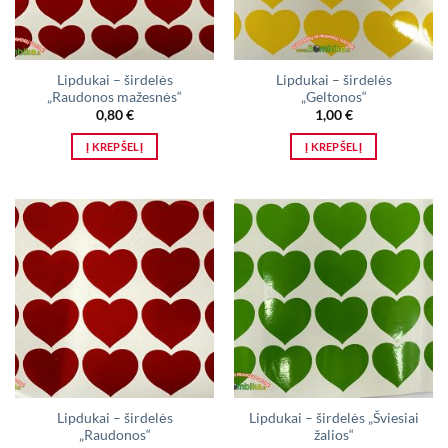
Lipdukai – širdelės
Lipdukai – širdelės
„Raudonos mažesnės“
„Geltonos“
0,80
€
1,00
€
Į KREPŠELĮ
Į KREPŠELĮ
Lipdukai – širdelės
Lipdukai – širdelės „Šviesiai
„Raudonos“
žalios“