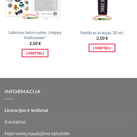
may
be
chosen
on
the
Laikinos tatuiruotės „Happy
Netikras kraujas 30 ml.
product
Halloween“
2,50
€
page
2,50
€
Į KREPŠELĮ
Į KREPŠELĮ
INFORMACIJA
Licencijos ir leidimai
Kontaktai
Fejerverkų naudojimo taisyklės