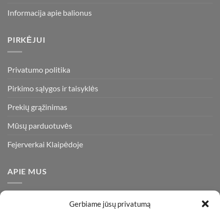
Informacija apie balionus
PIRKĖJUI
Privatumo politika
Pirkimo sąlygos ir taisyklės
Prekių grąžinimas
Mūsų parduotuvės
Fejerverkai Klaipėdoje
APIE MUS
Esame daugiametę patirtį turintys pirotechnikos ekspertai ir
Gerbiame jūsų privatumą
visada stengiamės pasiūlyti tik kokybiškiausius ir geriausius