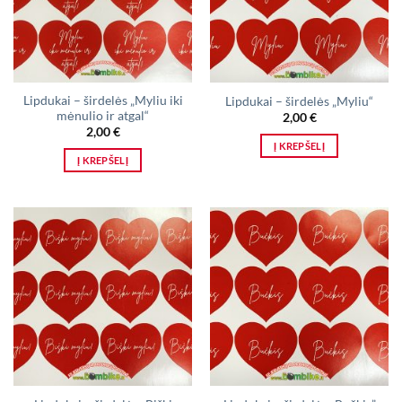
Lipdukai – širdelės „Myliu iki
Lipdukai – širdelės „Myliu“
mėnulio ir atgal“
2,00
€
2,00
€
Į KREPŠELĮ
Į KREPŠELĮ