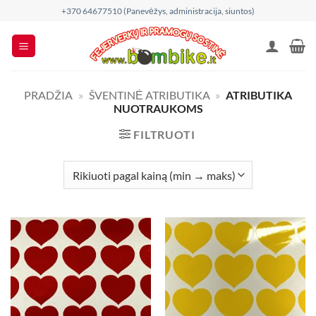
Skip
+370 64677510 (Panevėžys, administracija, siuntos)
to
content
PRADŽIA
»
ŠVENTINĖ ATRIBUTIKA
»
ATRIBUTIKA
NUOTRAUKOMS
FILTRUOTI