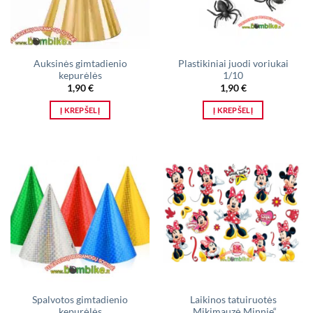
Auksinės gimtadienio
Plastikiniai juodi voriukai
kepurėlės
1/10
1,90
€
1,90
€
Į KREPŠELĮ
Į KREPŠELĮ
Spalvotos gimtadienio
Laikinos tatuiruotės
kepurėlės
„Mikimauzė Minnie“