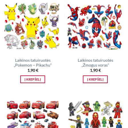
Laikinos tatuiruotės
Laikinos tatuiruotės
„Pokemon – Pikachu“
„Žmogus voras“
1,90
€
1,90
€
Į KREPŠELĮ
Į KREPŠELĮ