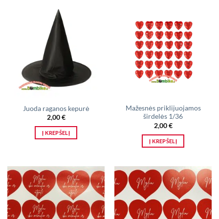
Mažesnės priklijuojamos
Juoda raganos kepurė
širdelės 1/36
2,00
€
2,00
€
Į KREPŠELĮ
Į KREPŠELĮ