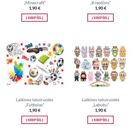
„Minecraft“
„Krepšinis“
1,90
€
1,90
€
Į KREPŠELĮ
Į KREPŠELĮ
Laikinos tatuiruotės
Laikinos tatuiruotės
„Futbolas“
„Labubu“
1,90
€
1,90
€
Į KREPŠELĮ
Į KREPŠELĮ