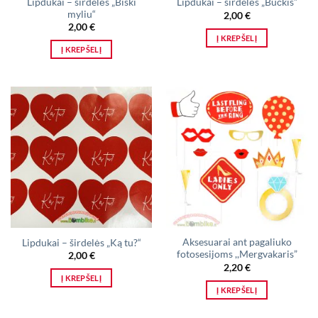
Lipdukai – širdelės „Biški
Lipdukai – širdelės „Bučkis”
myliu“
2,00
€
2,00
€
Į KREPŠELĮ
Į KREPŠELĮ
Aksesuarai ant pagaliuko
Lipdukai – širdelės „Ką tu?“
fotosesijoms ,,Mergvakaris”
2,00
€
2,20
€
Į KREPŠELĮ
Į KREPŠELĮ