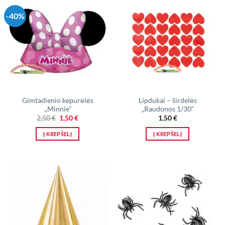
-40%
Gimtadienio kepurėlės
Lipdukai – širdelės
,,Minnie”
„Raudonos 1/30“
Original
Current
2,50
€
1,50
€
1,50
€
price
price
was:
is:
Į KREPŠELĮ
Į KREPŠELĮ
2,50 €.
1,50 €.