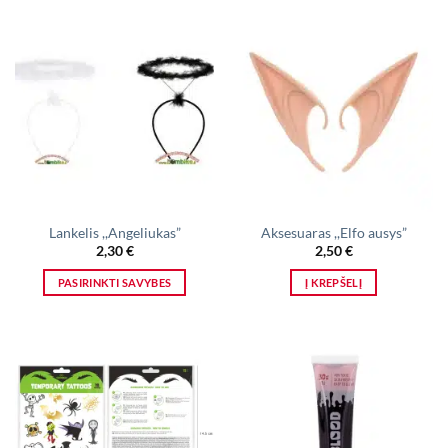
Lankelis ,,Angeliukas”
Aksesuaras ,,Elfo ausys”
2,30
€
2,50
€
PASIRINKTI SAVYBES
Į KREPŠELĮ
This
product
has
multiple
variants.
The
options