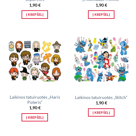
1,90
€
1,90
€
Į KREPŠELĮ
Į KREPŠELĮ
Laikinos tatuiruotės „Haris
Laikinos tatuiruotės „Stitch“
Poteris“
1,90
€
1,90
€
Į KREPŠELĮ
Į KREPŠELĮ