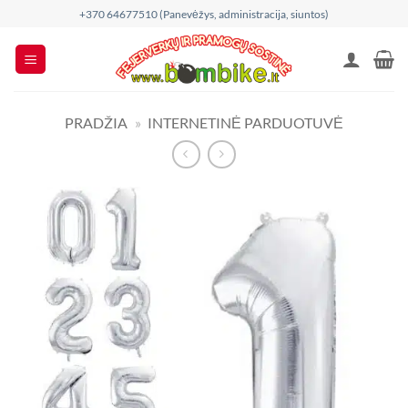
Skip
+370 64677510 (Panevėžys, administracija, siuntos)
to
content
PRADŽIA
»
INTERNETINĖ PARDUOTUVĖ