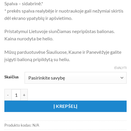
Spalva – sidabrinė.*
* prekės spalva realybėje ir nuotraukoje gali nežymiai skirtis
dėl ekrano ypatybių ir apšvietimo.
Pristatymui Lietuvoje siunčiamas nepripūstas balionas.
Kaina nurodyta be helio.
Mūsų parduotuvėse Šiauliuose, Kaune ir Panevėžyje galite
įsigyti balioną pripildytą su heliu.
IŠVALYTI
Skaičius
produkto kiekis: Folinis sidabrinis balionas – skaičius
Į KREPŠELĮ
Produkto kodas:
N/A