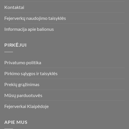
the
the
Kontaktai
product
product
page
page
Fejerverkų naudojimo taisyklės
Informacija apie balionus
PIRKĖJUI
Privatumo politika
Pirkimo sąlygos ir taisyklės
Prekių grąžinimas
Mūsų parduotuvės
Fejerverkai Klaipėdoje
APIE MUS