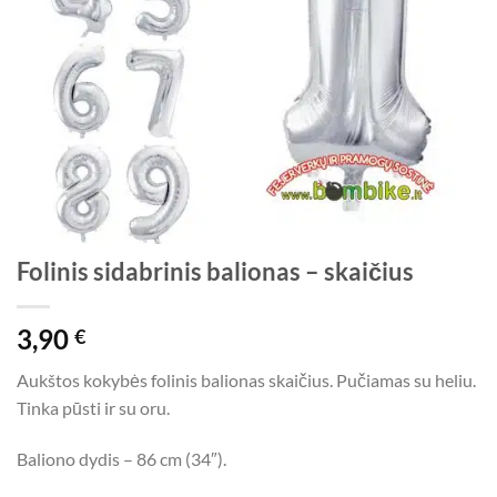
Folinis sidabrinis balionas – skaičius
3,90
€
Aukštos kokybės folinis balionas skaičius. Pučiamas su heliu.
Tinka pūsti ir su oru.
Baliono dydis – 86 cm (34″).