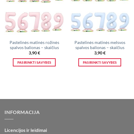
Pastelinės matinės rožinės
Pastelinės matinės melsvos
spalvos balionas – skaičius
spalvos balionas – skaičius
3,90
€
3,90
€
PASIRINKTI SAVYBES
PASIRINKTI SAVYBES
This
This
product
product
has
has
multiple
multiple
variants.
variants.
The
The
options
options
INFORMACIJA
may
may
be
be
chosen
chosen
Licencijos ir leidimai
on
on