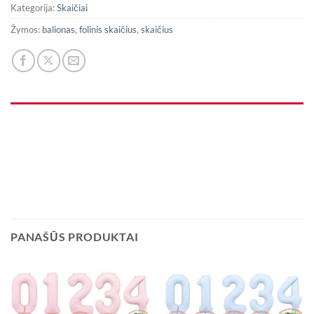
Kategorija:
Skaičiai
Žymos:
balionas
,
folinis skaičius
,
skaičius
PANAŠŪS PRODUKTAI