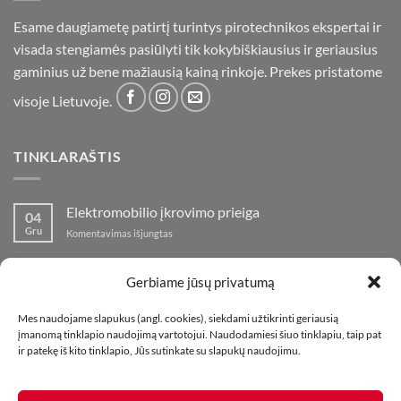
Esame daugiametę patirtį turintys pirotechnikos ekspertai ir
visada stengiamės pasiūlyti tik kokybiškiausius ir geriausius
gaminius už bene mažiausią kainą rinkoje. Prekes pristatome
visoje Lietuvoje.
TINKLARAŠTIS
Elektromobilio įkrovimo prieiga
04
Gru
įraše
Komentavimas išjungtas
Elektromobilio
įkrovimo
Nauja fejerverkų parduotuvė Klaipedoje!
19
prieiga
Gerbiame jūsų privatumą
Lap
įraše
Komentavimas išjungtas
Nauja
Mes naudojame slapukus (angl. cookies), siekdami užtikrinti geriausią
fejerverkų
Kaip fotografuoti fejerverkus
01
įmanomą tinklapio naudojimą vartotojui. Naudodamiesi šiuo tinklapiu, taip pat
parduotuvė
Lap
įraše
ir patekę iš kito tinklapio, Jūs sutinkate su slapukų naudojimu.
Komentavimas išjungtas
Klaipedoje!
Kaip
fotografuoti
fejerverkus