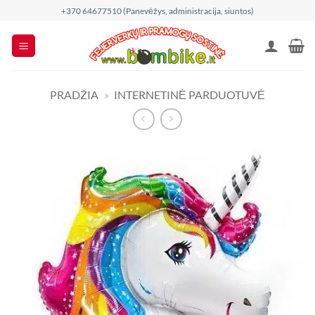
Skip
+370 64677510 (Panevėžys, administracija, siuntos)
to
content
PRADŽIA
»
INTERNETINĖ PARDUOTUVĖ