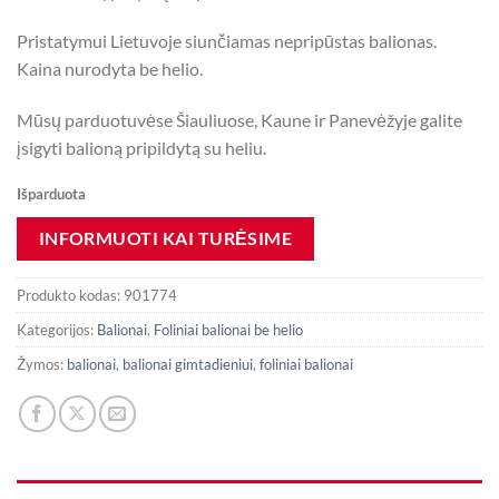
Pristatymui Lietuvoje siunčiamas nepripūstas balionas.
Kaina nurodyta be helio.
Mūsų parduotuvėse Šiauliuose, Kaune ir Panevėžyje galite
įsigyti balioną pripildytą su heliu.
Išparduota
Produkto kodas:
901774
Kategorijos:
Balionai
,
Foliniai balionai be helio
Žymos:
balionai
,
balionai gimtadieniui
,
foliniai balionai