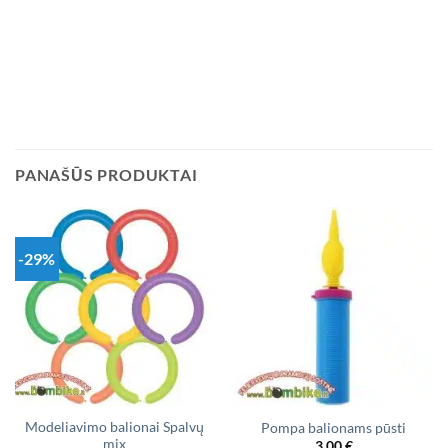
PANAŠŪS PRODUKTAI
-29%
Modeliavimo balionai Spalvų
Pompa balionams pūsti
mix
3,00
€