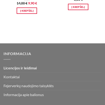
Original
Current
14,00
€
9,90
€
price
price
Į KREPŠELĮ
was:
is:
Į KREPŠELĮ
14,00 €.
9,90 €.
INFORMACIJA
Licencijos ir leidimai
Kontaktai
Fejerverkų naudojimo taisyklės
Informacija apie balionus