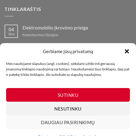
TINKLARAŠTIS
Elektromobilio įkrovimo prieiga
04
Gru
įraše
Komentavimas išjungtas
Elektromobilio
įkrovimo
Nauja fejerverkų parduotuvė Klaipedoje!
19
prieiga
Gerbiame jūsų privatumą
Lap
įraše
Komentavimas išjungtas
Nauja
Mes naudojame slapukus (angl. cookies), siekdami užtikrinti geriausią
fejerverkų
Kaip fotografuoti fejerverkus
01
įmanomą tinklapio naudojimą vartotojui. Naudodamiesi šiuo tinklapiu, taip pat
parduotuvė
Lap
įraše
ir patekę iš kito tinklapio, Jūs sutinkate su slapukų naudojimu.
Komentavimas išjungtas
Klaipedoje!
Kaip
fotografuoti
fejerverkus
SUTINKU
NESUTINKU
DAUGIAU PASIRINKIMŲ
MŪSŲ PARDUOTUVĖS
KONTAKTAI
TINKLARAŠTIS
Visos teisės saugomos. Draudžiama kopijuoti be leidimo. 2026 ©