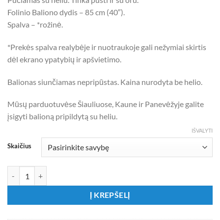
Folinio Baliono dydis – 85 cm (40″).
Spalva – *rožinė.
*Prekės spalva realybėje ir nuotraukoje gali nežymiai skirtis
dėl ekrano ypatybių ir apšvietimo.
Balionas siunčiamas nepripūstas. Kaina nurodyta be helio.
Mūsų parduotuvėse Šiauliuose, Kaune ir Panevėžyje galite
įsigyti balioną pripildytą su heliu.
IŠVALYTI
Skaičius
produkto kiekis: Folinis ryškiai rožinis balionas - skaičius
Į KREPŠELĮ