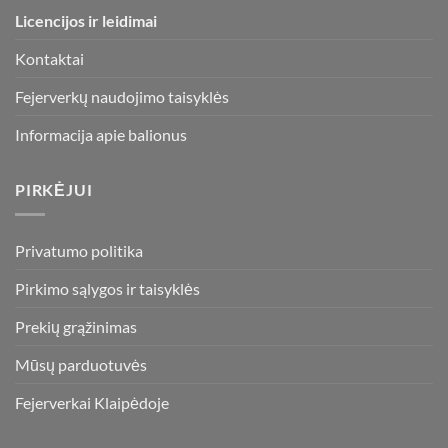
chosen
Licencijos ir leidimai
on
the
Kontaktai
product
page
Fejerverkų naudojimo taisyklės
Informacija apie balionus
PIRKĖJUI
Privatumo politika
Pirkimo sąlygos ir taisyklės
Prekių grąžinimas
Mūsų parduotuvės
Fejerverkai Klaipėdoje