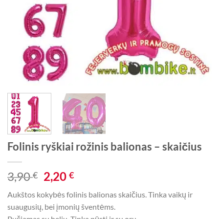
Folinis ryškiai rožinis balionas – skaičius
Original
Current
3,90
2,20
€
€
price
price
Aukštos kokybės folinis balionas skaičius. Tinka vaikų ir
was:
is:
suaugusių, bei įmonių šventėms.
3,90 €.
2,20 €.
Pučiamas su heliu. Tinka pūsti ir su oru.