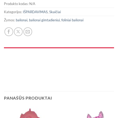
Produkto kodas:
N/A
Kategorijos:
IŠPARDAVIMAS
,
Skaičiai
Žymos:
balionai
,
balionai gimtadieniui
,
foliniai balionai
PANAŠŪS PRODUKTAI