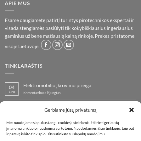
APIE MUS
Esame daugiametę patirtį turintys pirotechnikos ekspertai ir
visada stengiamės pasiūlyti tik kokybiškiausius ir geriausius
gaminius už bene mažiausią kainą rinkoje. Prekes pristatome
visoje Lietuvoje.
TINKLARAŠTIS
Elektromobilio įkrovimo prieiga
04
Gru
įraše
Komentavimas išjungtas
Elektromobilio
įkrovimo
Nauja fejerverkų parduotuvė Klaipedoje!
19
prieiga
Gerbiame jūsų privatumą
Lap
įraše
Komentavimas išjungtas
Nauja
Mes naudojame slapukus (angl. cookies), siekdami užtikrinti geriausią
fejerverkų
Kaip fotografuoti fejerverkus
01
įmanomą tinklapio naudojimą vartotojui. Naudodamiesi šiuo tinklapiu, taip pat
parduotuvė
Lap
įraše
ir patekę iš kito tinklapio, Jūs sutinkate su slapukų naudojimu.
Komentavimas išjungtas
Klaipedoje!
Kaip