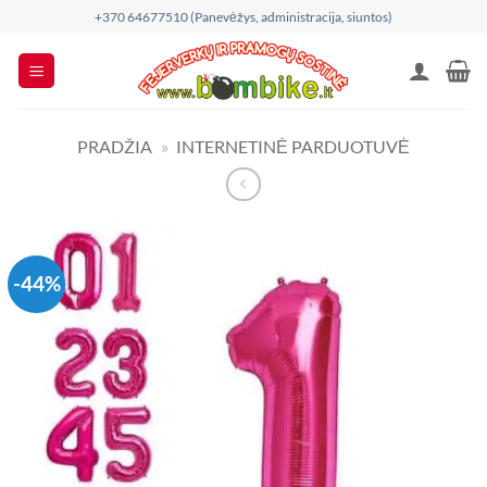
Skip
+370 64677510 (Panevėžys, administracija, siuntos)
to
content
PRADŽIA
»
INTERNETINĖ PARDUOTUVĖ
-44%