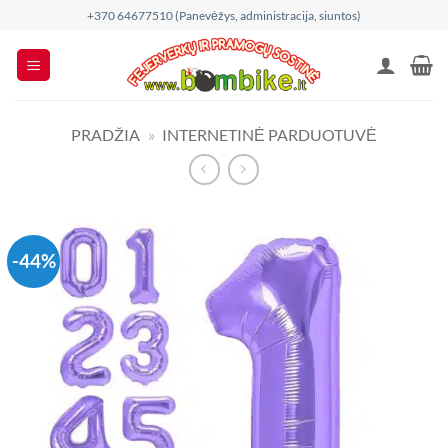
Skip
+370 64677510 (Panevėžys, administracija, siuntos)
to
content
PRADŽIA
»
INTERNETINĖ PARDUOTUVĖ
-44%