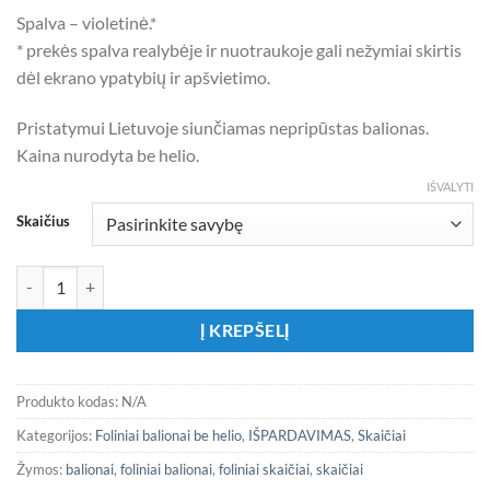
Spalva – violetinė.*
* prekės spalva realybėje ir nuotraukoje gali nežymiai skirtis
dėl ekrano ypatybių ir apšvietimo.
Pristatymui Lietuvoje siunčiamas nepripūstas balionas.
Kaina nurodyta be helio.
IŠVALYTI
Skaičius
produkto kiekis: Folinis violetinės spalvos balionas – skaičius
Į KREPŠELĮ
Produkto kodas:
N/A
Kategorijos:
Foliniai balionai be helio
,
IŠPARDAVIMAS
,
Skaičiai
Žymos:
balionai
,
foliniai balionai
,
foliniai skaičiai
,
skaičiai