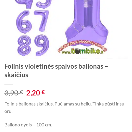
Folinis violetinės spalvos balionas –
skaičius
Original
Current
3,90
2,20
€
€
price
price
Folinis balionas skaičius. Pučiamas su heliu. Tinka pūsti ir su
was:
is:
oru.
3,90 €.
2,20 €.
Baliono dydis – 100 cm.