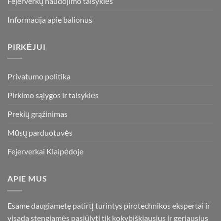
Fejerverkų naudojimo taisyklės
Informacija apie balionus
PIRKĖJUI
Privatumo politika
Pirkimo sąlygos ir taisyklės
Prekių grąžinimas
Mūsų parduotuvės
Fejerverkai Klaipėdoje
APIE MUS
Esame daugiametę patirtį turintys pirotechnikos ekspertai ir
visada stengiamės pasiūlyti tik kokybiškiausius ir geriausius