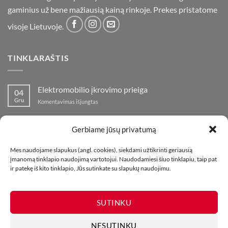
gaminius už bene mažiausią kainą rinkoje. Prekes pristatome
visoje Lietuvoje.
TINKLARAŠTIS
Elektromobilio įkrovimo prieiga
04
Gru
įraše
Komentavimas išjungtas
Elektromobilio
įkrovimo
Nauja fejerverkų parduotuvė Klaipedoje!
19
prieiga
Gerbiame jūsų privatumą
Lap
įraše
Komentavimas išjungtas
Nauja
Mes naudojame slapukus (angl. cookies), siekdami užtikrinti geriausią
fejerverkų
Kaip fotografuoti fejerverkus
01
įmanomą tinklapio naudojimą vartotojui. Naudodamiesi šiuo tinklapiu, taip pat
parduotuvė
Lap
įraše
Komentavimas išjungtas
ir patekę iš kito tinklapio, Jūs sutinkate su slapukų naudojimu.
Klaipedoje!
Kaip
fotografuoti
fejerverkus
SUTINKU
NESUTINKU