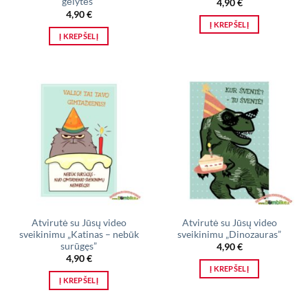
gėlytės”
4,90
€
4,90
€
Į KREPŠELĮ
Į KREPŠELĮ
Atvirutė su Jūsų video
Atvirutė su Jūsų video
sveikinimu „Katinas – nebūk
sveikinimu „Dinozauras”
surūgęs”
4,90
€
4,90
€
Į KREPŠELĮ
Į KREPŠELĮ