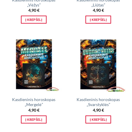
„Vėžys”
„Liūtas”
4,90
€
4,90
€
Į KREPŠELĮ
Į KREPŠELĮ
Kasdieninis horoskopas
Kasdieninis horoskopas
„Mergelė”
„Svarstyklės”
4,90
€
4,90
€
Į KREPŠELĮ
Į KREPŠELĮ