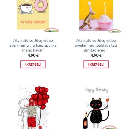
Atvirutė su Jūsų video
Atvirutė su Jūsų video
sveikinimu „Tu kaip spurga
sveikinimu „Saldaus tau
mano kavai”
gimtadienio!”
4,90
€
4,90
€
Į KREPŠELĮ
Į KREPŠELĮ