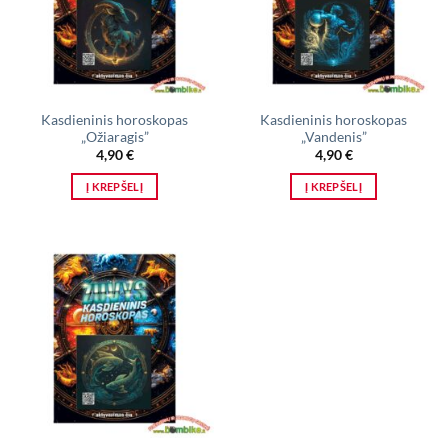
Kasdieninis horoskopas
Kasdieninis horoskopas
„Ožiaragis”
„Vandenis”
4,90
€
4,90
€
Į KREPŠELĮ
Į KREPŠELĮ