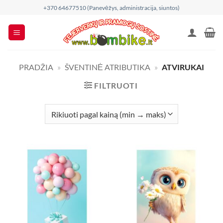
Skip
+370 64677510 (Panevėžys, administracija, siuntos)
to
content
PRADŽIA
»
ŠVENTINĖ ATRIBUTIKA
»
ATVIRUKAI
FILTRUOTI