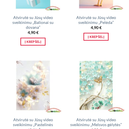
Atvirutė su Jūsų video
Atvirutė su Jūsų video
sveikinimu „Balionai su
sveikinimu „Pelėda”
dovana”
4,90
€
4,90
€
Į KREPŠELĮ
Į KREPŠELĮ
Atvirutė su Jūsų video
Atvirutė su Jūsų video
sveikinimu „Pastelinės
sveikinimu „Melsvos gėlytės”