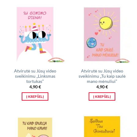
Atvirutė su Jūsų video
Atvirutė su Jūsų video
sveikinimu „Linksmas
sveikinimu „Tu kaip saulė
tortukas”
mano mėnuliui”
4,90
€
4,90
€
Į KREPŠELĮ
Į KREPŠELĮ