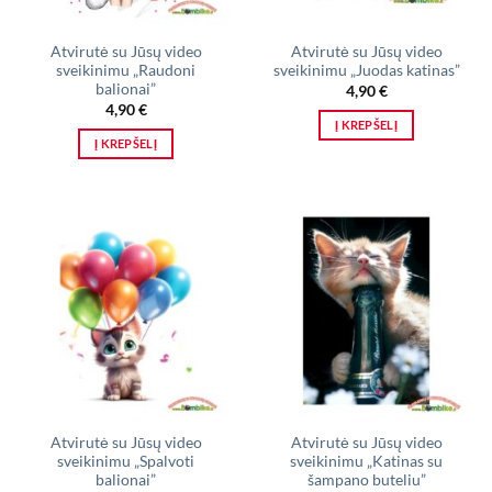
Atvirutė su Jūsų video
Atvirutė su Jūsų video
sveikinimu „Raudoni
sveikinimu „Juodas katinas”
balionai”
4,90
€
4,90
€
Į KREPŠELĮ
Į KREPŠELĮ
Atvirutė su Jūsų video
Atvirutė su Jūsų video
sveikinimu „Spalvoti
sveikinimu „Katinas su
balionai”
šampano buteliu”