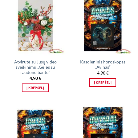
Atvirutė su Jūsų video
Kasdieninis horoskopas
sveikinimu „Gėlės su
„Avinas”
raudonu bantu”
4,90
€
4,90
€
Į KREPŠELĮ
Į KREPŠELĮ