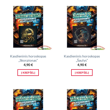
Kasdieninis horoskopas
Kasdieninis horoskopas
„Skorpionas”
„Šaulys”
4,90
€
4,90
€
Į KREPŠELĮ
Į KREPŠELĮ