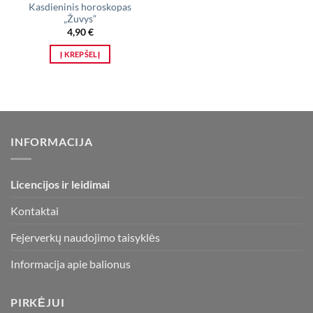
Kasdieninis horoskopas
„Žuvys”
4,90
€
Į KREPŠELĮ
INFORMACIJA
Licencijos ir leidimai
Kontaktai
Fejerverkų naudojimo taisyklės
Informacija apie balionus
PIRKĖJUI