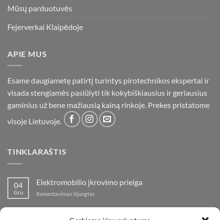
Mūsų parduotuvės
Fejerverkai Klaipėdoje
APIE MUS
Esame daugiametę patirtį turintys pirotechnikos ekspertai ir
visada stengiamės pasiūlyti tik kokybiškiausius ir geriausius
gaminius už bene mažiausią kainą rinkoje. Prekes pristatome
visoje Lietuvoje.
TINKLARAŠTIS
Elektromobilio įkrovimo prieiga
04
Gru
įraše
Komentavimas išjungtas
Elektromobilio
įkrovimo
Nauja fejerverkų parduotuvė Klaipedoje!
19
prieiga