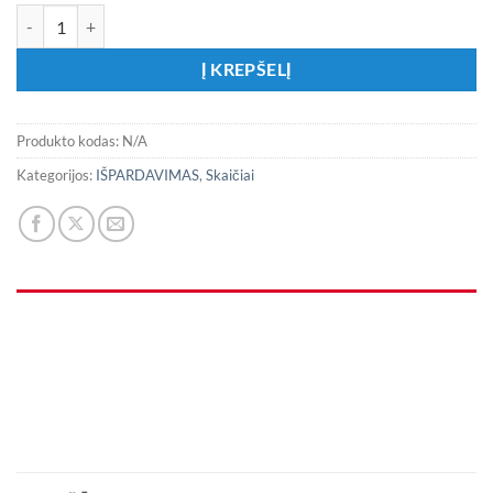
produkto kiekis: Folinis holografinis balionas - skaičius
Į KREPŠELĮ
Produkto kodas:
N/A
Kategorijos:
IŠPARDAVIMAS
,
Skaičiai