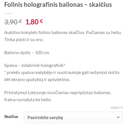
Folinis holografinis balionas – skaičius
Original
Current
3,90
1,80
€
€
price
price
Aukštos kokybės folinis balionas skaičius. Pučiamas su heliu.
was:
is:
Tinka pūsti ir su oru.
3,90 €.
1,80 €.
Baliono dydis – 100 cm.
Spalva – sidabrinė holografinė.*
* prekės spalva realybėje ir nuotraukoje gali nežymiai skirtis
dėl ekrano ypatybių ir apšvietimo.
Pristatymui Lietuvoje siunčiamas nepripūstas balionas.
Kaina nurodyta be helio.
IŠVALYTI
Skaičius