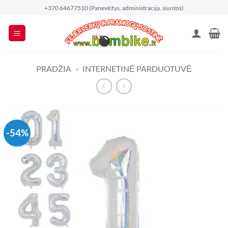
Skip
+370 64677510 (Panevėžys, administracija, siuntos)
to
content
PRADŽIA
»
INTERNETINĖ PARDUOTUVĖ
-54%