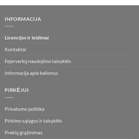
variants.
The
options
INFORMACIJA
may
be
chosen
Licencijos ir leidimai
on
the
Kontaktai
product
page
Fejerverkų naudojimo taisyklės
Informacija apie balionus
PIRKĖJUI
Privatumo politika
Pirkimo sąlygos ir taisyklės
Prekių grąžinimas