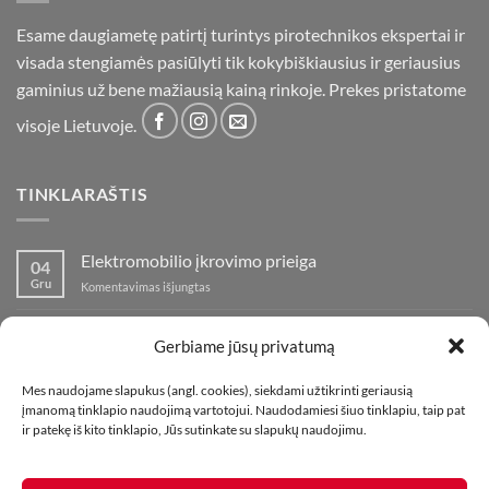
Esame daugiametę patirtį turintys pirotechnikos ekspertai ir
visada stengiamės pasiūlyti tik kokybiškiausius ir geriausius
gaminius už bene mažiausią kainą rinkoje. Prekes pristatome
visoje Lietuvoje.
TINKLARAŠTIS
Elektromobilio įkrovimo prieiga
04
Gru
įraše
Komentavimas išjungtas
Elektromobilio
įkrovimo
Nauja fejerverkų parduotuvė Klaipedoje!
19
prieiga
Gerbiame jūsų privatumą
Lap
įraše
Komentavimas išjungtas
Nauja
Mes naudojame slapukus (angl. cookies), siekdami užtikrinti geriausią
fejerverkų
Kaip fotografuoti fejerverkus
01
įmanomą tinklapio naudojimą vartotojui. Naudodamiesi šiuo tinklapiu, taip pat
parduotuvė
Lap
įraše
ir patekę iš kito tinklapio, Jūs sutinkate su slapukų naudojimu.
Komentavimas išjungtas
Klaipedoje!
Kaip
fotografuoti
fejerverkus