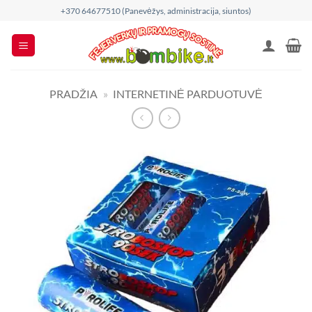
Skip
+370 64677510 (Panevėžys, administracija, siuntos)
to
content
PRADŽIA
»
INTERNETINĖ PARDUOTUVĖ