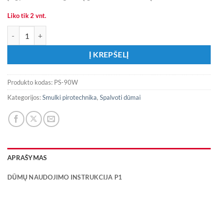
Liko tik 2 vnt.
produkto kiekis: Mirksiukas ,,Stroboskop 90 sek”
Į KREPŠELĮ
Produkto kodas:
PS-90W
Kategorijos:
Smulki pirotechnika
,
Spalvoti dūmai
APRAŠYMAS
DŪMŲ NAUDOJIMO INSTRUKCIJA P1