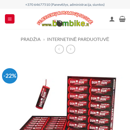
Skip
+370 64677510 (Panevėžys, administracija, siuntos)
to
content
PRADŽIA
»
INTERNETINĖ PARDUOTUVĖ
-22%