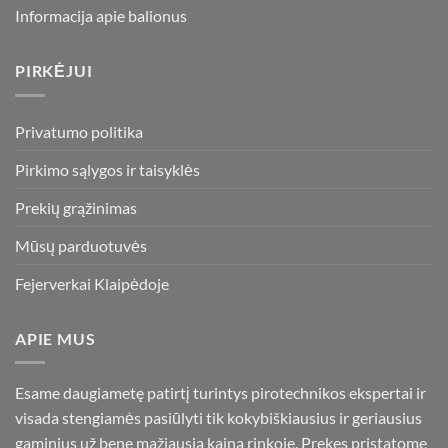
Informacija apie balionus
PIRKĖJUI
Privatumo politika
Pirkimo sąlygos ir taisyklės
Prekių grąžinimas
Mūsų parduotuvės
Fejerverkai Klaipėdoje
APIE MUS
Esame daugiametę patirtį turintys pirotechnikos ekspertai ir
visada stengiamės pasiūlyti tik kokybiškiausius ir geriausius
gaminius už bene mažiausią kainą rinkoje. Prekes pristatome