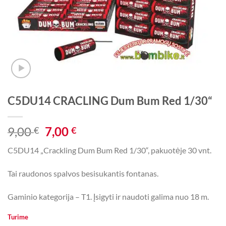
C5DU14 CRACLING Dum Bum Red 1/30“
Original
Current
9,00
7,00
€
€
price
price
C5DU14 „Crackling Dum Bum Red 1/30“, pakuotėje 30 vnt.
was:
is:
9,00 €.
7,00 €.
Tai raudonos spalvos besisukantis fontanas.
Gaminio kategorija – T1. Įsigyti ir naudoti galima nuo 18 m.
Turime