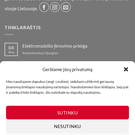
visoje Lietuvoje.
TINKLARAŠTIS
Elektromobilio įkrovimo prieiga
04
Gru
įraše
Komentavimas išjungtas
Elektromobilio
įkrovimo
Nauja fejerverkų parduotuvė Klaipedoje!
19
prieiga
Gerbiame jūsų privatumą
Lap
įraše
Komentavimas išjungtas
Nauja
Mes naudojame slapukus (angl. cookies), siekdami užtikrinti geriausią
fejerverkų
Kaip fotografuoti fejerverkus
01
įmanomą tinklapio naudojimą vartotojui. Naudodamiesi šiuo tinklapiu, taip pat
parduotuvė
Lap
įraše
ir patekę iš kito tinklapio, Jūs sutinkate su slapukų naudojimu.
Komentavimas išjungtas
Klaipedoje!
Kaip
fotografuoti
fejerverkus
SUTINKU
NESUTINKU