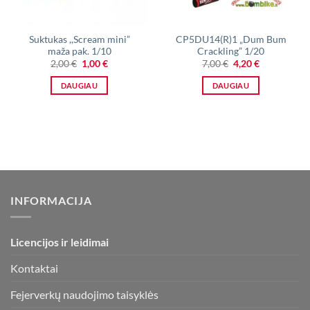
Suktukas ,,Scream mini”
CP5DU14(R)1 „Dum Bum
maža pak. 1/10
Crackling” 1/20
Original
Current
Original
Current
2,00
€
1,00
€
7,00
€
4,20
€
price
price
price
price
was:
is:
was:
is:
DAUGIAU
DAUGIAU
2,00 €.
1,00 €.
7,00 €.
4,20 €.
INFORMACIJA
Licencijos ir leidimai
Kontaktai
Fejerverkų naudojimo taisyklės