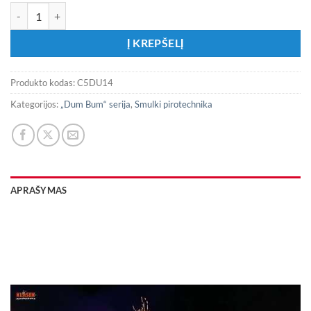
produkto kiekis: C5DU14 CRACLING Dum Bum Red 1/30“
Į KREPŠELĮ
Produkto kodas:
C5DU14
Kategorijos:
„Dum Bum“ serija
,
Smulki pirotechnika
APRAŠYMAS