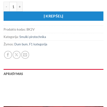
produkto kiekis: Sprogūs kamuoliukai ,,Dum Bum" 10 pak.
Į KREPŠELĮ
Produkto kodas:
BK2V
Kategorija:
Smulki pirotechnika
Žymos:
Dum bum
,
F1 kategorija
APRAŠYMAS