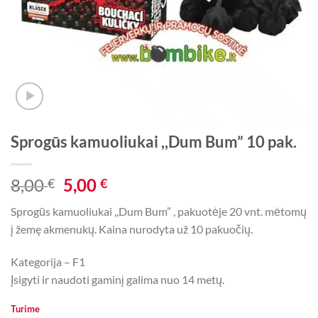
Sprogūs kamuoliukai ,,Dum Bum” 10 pak.
Original
Current
8,00
5,00
€
€
price
price
Sprogūs kamuoliukai ,,Dum Bum” , pakuotėje 20 vnt. mėtomų
was:
is:
į žemę akmenukų. Kaina nurodyta už 10 pakuočių.
8,00 €.
5,00 €.
Kategorija – F1
Įsigyti ir naudoti gaminį galima nuo 14 metų.
Turime