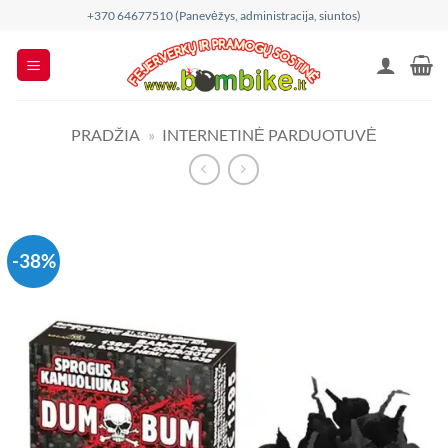
Skip
+370 64677510 (Panevėžys, administracija, siuntos)
to
content
PRADŽIA
»
INTERNETINĖ PARDUOTUVĖ
-38%