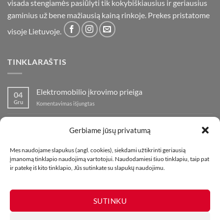
visada stengiamės pasiūlyti tik kokybiškiausius ir geriausius
gaminius už bene mažiausią kainą rinkoje. Prekes pristatome
visoje Lietuvoje.
TINKLARAŠTIS
Elektromobilio įkrovimo prieiga
04
Gru
įraše
Komentavimas išjungtas
Elektromobilio
įkrovimo
Nauja fejerverkų parduotuvė Klaipedoje!
19
prieiga
Gerbiame jūsų privatumą
Lap
įraše
Komentavimas išjungtas
Nauja
Mes naudojame slapukus (angl. cookies), siekdami užtikrinti geriausią
fejerverkų
Kaip fotografuoti fejerverkus
01
įmanomą tinklapio naudojimą vartotojui. Naudodamiesi šiuo tinklapiu, taip pat
parduotuvė
Lap
įraše
ir patekę iš kito tinklapio, Jūs sutinkate su slapukų naudojimu.
Komentavimas išjungtas
Klaipedoje!
Kaip
fotografuoti
fejerverkus
SUTINKU