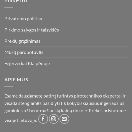
PIRKĖJUI
Privatumo politika
Pirkimo sąlygos ir taisyklės
Prekių grąžinimas
Mūsų parduotuvės
Fejerverkai Klaipėdoje
APIE MUS
Esame daugiametę patirtį turintys pirotechnikos ekspertai ir
visada stengiamės pasiūlyti tik kokybiškiausius ir geriausius
gaminius už bene mažiausią kainą rinkoje. Prekes pristatome
visoje Lietuvoje.