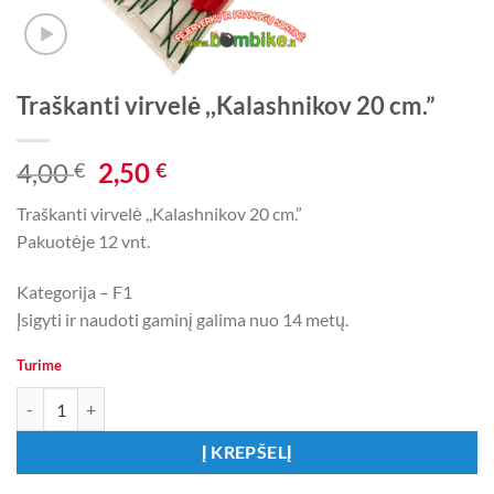
Traškanti virvelė ,,Kalashnikov 20 cm.”
Original
Current
4,00
2,50
€
€
price
price
Traškanti virvelė ,,Kalashnikov 20 cm.”
was:
is:
Pakuotėje 12 vnt.
4,00 €.
2,50 €.
Kategorija – F1
Įsigyti ir naudoti gaminį galima nuo 14 metų.
Turime
produkto kiekis: Traškanti virvelė ,,Kalashnikov 20 cm."
Į KREPŠELĮ