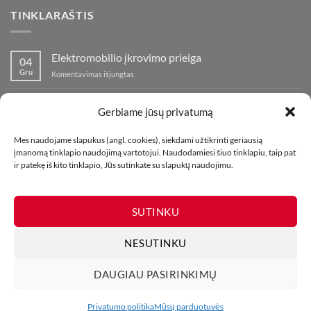
TINKLARAŠTIS
Elektromobilio įkrovimo prieiga
04
Gru
įraše
Komentavimas išjungtas
Elektromobilio
įkrovimo
Nauja fejerverkų parduotuvė Klaipedoje!
19
prieiga
Gerbiame jūsų privatumą
Lap
įraše
Komentavimas išjungtas
Nauja
Mes naudojame slapukus (angl. cookies), siekdami užtikrinti geriausią
fejerverkų
Kaip fotografuoti fejerverkus
01
įmanomą tinklapio naudojimą vartotojui. Naudodamiesi šiuo tinklapiu, taip pat
parduotuvė
Lap
įraše
ir patekę iš kito tinklapio, Jūs sutinkate su slapukų naudojimu.
Komentavimas išjungtas
Klaipedoje!
Kaip
fotografuoti
fejerverkus
SUTINKU
NESUTINKU
DAUGIAU PASIRINKIMŲ
MŪSŲ PARDUOTUVĖS
KONTAKTAI
TINKLARAŠTIS
Visos teisės saugomos. Draudžiama kopijuoti be leidimo. 2026 ©
Privatumo politika
Mūsų parduotuvės