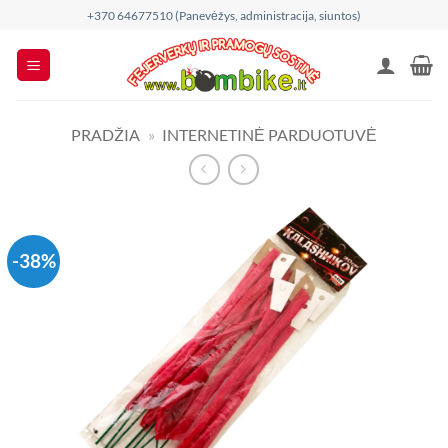
Skip
+370 64677510 (Panevėžys, administracija, siuntos)
to
content
PRADŽIA
»
INTERNETINĖ PARDUOTUVĖ
-38%