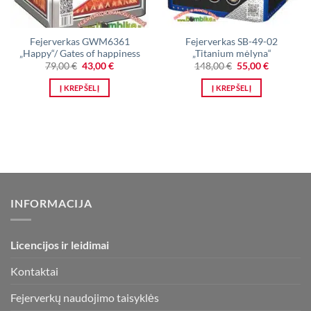
Fejerverkas GWM6361
Fejerverkas SB-49-02
„Happy“/ Gates of happiness
„Titanium mėlyna“
Original
Current
Original
Current
79,00
€
43,00
€
148,00
€
55,00
€
price
price
price
price
was:
is:
was:
is:
Į KREPŠELĮ
Į KREPŠELĮ
79,00 €.
43,00 €.
148,00 €.
55,00 €.
INFORMACIJA
Licencijos ir leidimai
Kontaktai
Fejerverkų naudojimo taisyklės