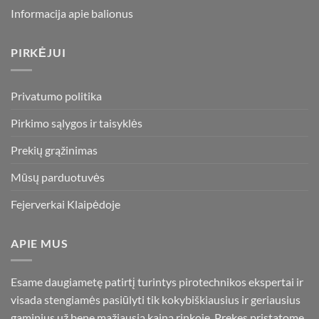
Informacija apie balionus
PIRKĖJUI
Privatumo politika
Pirkimo sąlygos ir taisyklės
Prekių grąžinimas
Mūsų parduotuvės
Fejerverkai Klaipėdoje
APIE MUS
Esame daugiametę patirtį turintys pirotechnikos ekspertai ir
visada stengiamės pasiūlyti tik kokybiškiausius ir geriausius
gaminius už bene mažiausią kainą rinkoje. Prekes pristatome