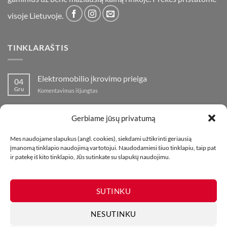
visoje Lietuvoje.
TINKLARAŠTIS
Elektromobilio įkrovimo prieiga
04
Gru
įraše
Komentavimas išjungtas
Elektromobilio
įkrovimo
Nauja fejerverkų parduotuvė Klaipedoje!
19
prieiga
Gerbiame jūsų privatumą
Lap
įraše
Komentavimas išjungtas
Nauja
Mes naudojame slapukus (angl. cookies), siekdami užtikrinti geriausią
fejerverkų
Kaip fotografuoti fejerverkus
01
įmanomą tinklapio naudojimą vartotojui. Naudodamiesi šiuo tinklapiu, taip pat
parduotuvė
Lap
įraše
ir patekę iš kito tinklapio, Jūs sutinkate su slapukų naudojimu.
Komentavimas išjungtas
Klaipedoje!
Kaip
fotografuoti
fejerverkus
SUTINKU
NESUTINKU