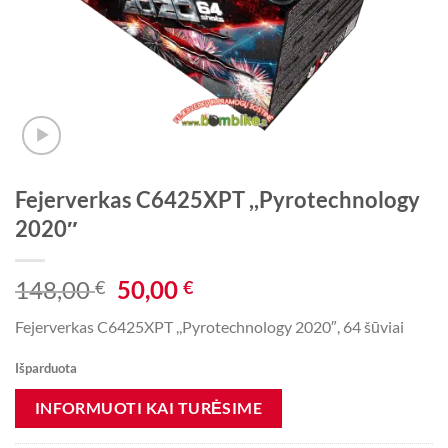
Fejerverkas C6425XPT ,,Pyrotechnology
2020″
Original
Current
148,00
50,00
€
€
price
price
Fejerverkas C6425XPT ,,Pyrotechnology 2020″, 64 šūviai
was:
is:
148,00 €.
50,00 €.
Išparduota