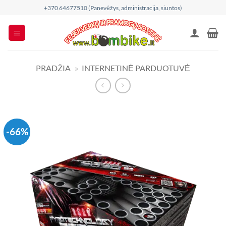
Skip
+370 64677510 (Panevėžys, administracija, siuntos)
to
content
PRADŽIA
»
INTERNETINĖ PARDUOTUVĖ
-66%