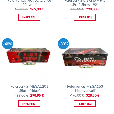
Fejerverkas MC702 „Dance
Fejerverkas C1923XMF/C
of flowers“
„Profi Show 192“
Original
Current
Original
Current
673,00
€
269,00
€
660,00
€
298,00
€
price
price
price
price
was:
is:
was:
is:
Į KREPŠELĮ
Į KREPŠELĮ
673,00 €.
269,00 €.
660,00 €.
298,00 €.
-40%
-33%
Fejerverkas MEGA1201
Fejerverkas MEGA163
„Black friday”
„Happy divali”
Original
Current
Original
Current
499,00
€
298,95
€
490,00
€
328,50
€
price
price
price
price
was:
is:
was:
is:
Į KREPŠELĮ
Į KREPŠELĮ
499,00 €.
298,95 €.
490,00 €.
328,50 €.