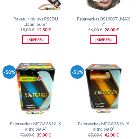
Raketų rinkinys RS5DU
Fejerverkas BS19007 „MAX
,,Dum bum”
7”
Original
Current
Original
Current
18,00
€
12,50
€
56,00
€
26,00
€
price
price
price
price
was:
is:
was:
is:
Į KREPŠELĮ
Į KREPŠELĮ
18,00 €.
12,50 €.
56,00 €.
26,00 €.
-50%
-51%
Fejerverkas MEGA3812 „X
Fejerverkas MEGA3816 „X
nitro big A”
nitro big B”
Original
Current
Original
Current
70,00
€
35,00
€
85,00
€
42,00
€
price
price
price
price