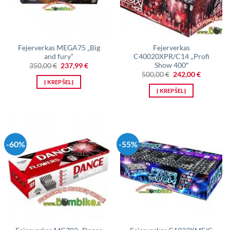
Fejerverkas MEGA75 „Big
Fejerverkas
and fury”
C40020XPR/C14 ,,Profi
Show 400″
Original
Current
350,00
€
237,99
€
price
price
Original
Current
500,00
€
242,00
€
was:
is:
price
price
Į KREPŠELĮ
350,00 €.
237,99 €.
was:
is:
Į KREPŠELĮ
500,00 €.
242,00 €.
-60%
-55%