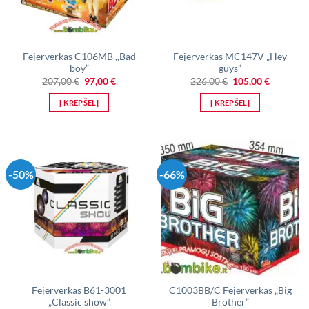
Fejerverkas C106MB ,,Bad
Fejerverkas MC147V „Hey
boy”
guys”
Original
Current
Original
Current
207,00
€
97,00
€
226,00
€
105,00
€
price
price
price
price
was:
is:
was:
is:
Į KREPŠELĮ
Į KREPŠELĮ
207,00 €.
97,00 €.
226,00 €.
105,00 €.
-50%
-66%
Fejerverkas B61-3001
C1003BB/C Fejerverkas „Big
„Classic show”
Brother”