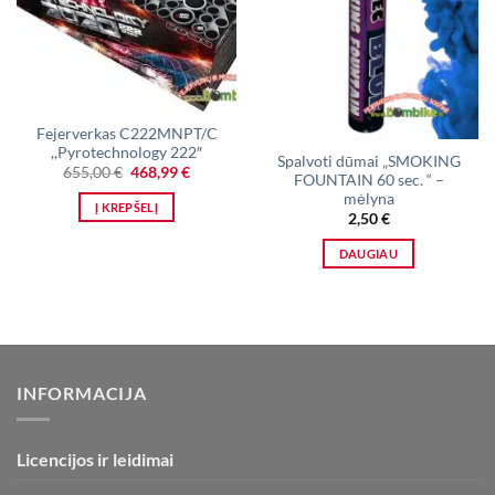
Išparduota
Fejerverkas C222MNPT/C
,,Pyrotechnology 222″
Spalvoti dūmai „SMOKING
Original
Current
655,00
€
468,99
€
FOUNTAIN 60 sec. “ –
price
price
mėlyna
was:
is:
Į KREPŠELĮ
655,00 €.
468,99 €.
2,50
€
DAUGIAU
INFORMACIJA
Licencijos ir leidimai