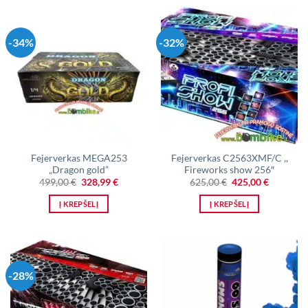
-34%
-32%
Fejerverkas MEGA253
Fejerverkas C2563XMF/C ,,
„Dragon gold”
Fireworks show 256″
Original
Current
Original
Current
499,00
€
328,99
€
625,00
€
425,00
€
price
price
price
price
was:
is:
was:
is:
Į KREPŠELĮ
Į KREPŠELĮ
499,00 €.
328,99 €.
625,00 €.
425,00 €.
-28%