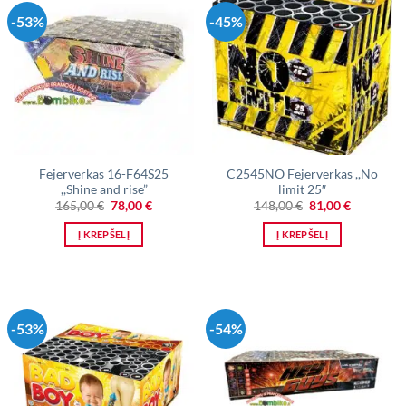
-53%
-45%
Fejerverkas 16-F64S25
C2545NO Fejerverkas ,,No
,,Shine and rise”
limit 25″
Original
Current
Original
Current
165,00
€
78,00
€
148,00
€
81,00
€
price
price
price
price
was:
is:
was:
is:
Į KREPŠELĮ
Į KREPŠELĮ
165,00 €.
78,00 €.
148,00 €.
81,00 €.
-53%
-54%