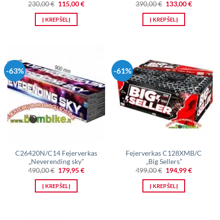
Original
Current
Original
Current
230,00
€
115,00
€
390,00
€
133,00
€
price
price
price
price
was:
is:
was:
is:
Į KREPŠELĮ
Į KREPŠELĮ
230,00 €.
115,00 €.
390,00 €.
133,00 €.
-63%
-61%
C26420N/C14 Fejerverkas
Fejerverkas C128XMB/C
„Neverending sky”
„Big Sellers”
Original
Current
Original
Current
490,00
€
179,95
€
499,00
€
194,99
€
price
price
price
price
was:
is:
was:
is:
Į KREPŠELĮ
Į KREPŠELĮ
490,00 €.
179,95 €.
499,00 €.
194,99 €.