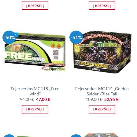
was:
is:
was:
is:
Į KREPŠELĮ
Į KREPŠELĮ
70,00 €.
35,00 €.
85,00 €.
42,00 €.
-50%
-51%
Fejerverkas MC118 ,,Free
Fejerverkas MC114 „Golden
wind”
Spider“/Rise Fall
Original
Current
Original
Current
94,00
€
47,00
€
109,00
€
52,95
€
price
price
price
price
was:
is:
was:
is:
Į KREPŠELĮ
Į KREPŠELĮ
94,00 €.
47,00 €.
109,00 €.
52,95 €.