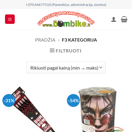
Skip
+370 64677510 (Panevėžys, administracija, siuntos)
to
content
PRADŽIA
»
F3 KATEGORIJA
FILTRUOTI
-31%
-54%