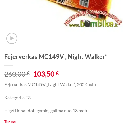
Fejerverkas MC149V „Night Walker“
Original
Current
260,00
103,50
€
€
price
price
Fejerverkas MC149V „Night Walker“, 200 šūvių
was:
is:
260,00 €.
103,50 €.
Kategorija F3.
Įsigyti ir naudoti gaminį galima nuo 18 metų.
Turime