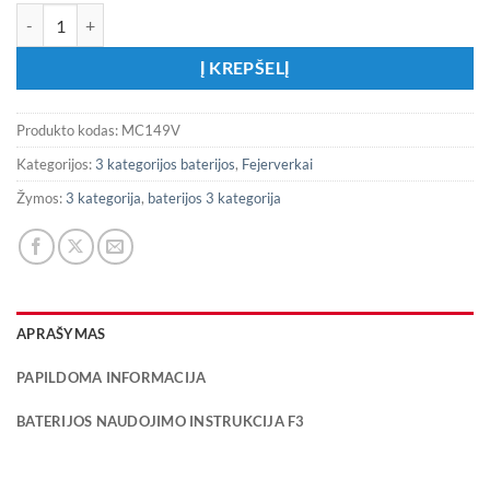
produkto kiekis: Fejerverkas MC149V „Night Walker“
Į KREPŠELĮ
Produkto kodas:
MC149V
Kategorijos:
3 kategorijos baterijos
,
Fejerverkai
Žymos:
3 kategorija
,
baterijos 3 kategorija
APRAŠYMAS
PAPILDOMA INFORMACIJA
BATERIJOS NAUDOJIMO INSTRUKCIJA F3