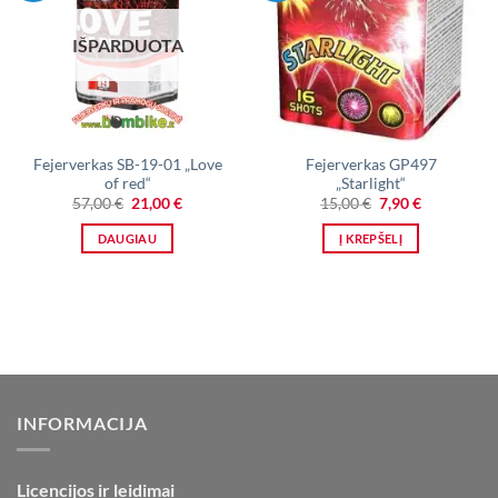
IŠPARDUOTA
Fejerverkas SB-19-01 „Love
Fejerverkas GP497
of red“
„Starlight“
Original
Current
Original
Current
57,00
€
21,00
€
15,00
€
7,90
€
price
price
price
price
was:
is:
was:
is:
DAUGIAU
Į KREPŠELĮ
57,00 €.
21,00 €.
15,00 €.
7,90 €.
INFORMACIJA
Licencijos ir leidimai