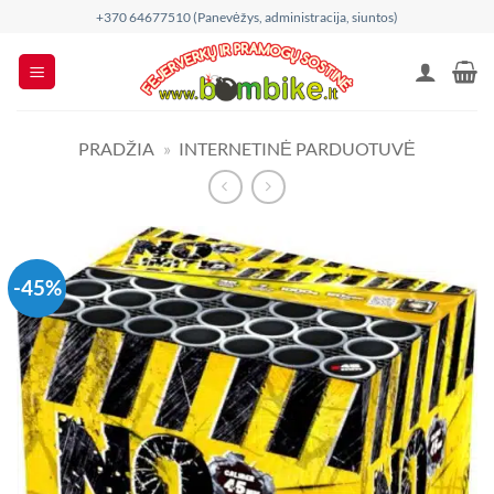
Skip
+370 64677510 (Panevėžys, administracija, siuntos)
to
content
PRADŽIA
»
INTERNETINĖ PARDUOTUVĖ
-45%