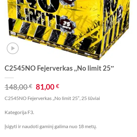
C2545NO Fejerverkas ,,No limit 25″
Original
Current
148,00
81,00
€
€
price
price
C2545NO Fejerverkas ,,No limit 25″, 25 šūviai
was:
is:
148,00 €.
81,00 €.
Kategorija F3.
Įsigyti ir naudoti gaminį galima nuo 18 metų.