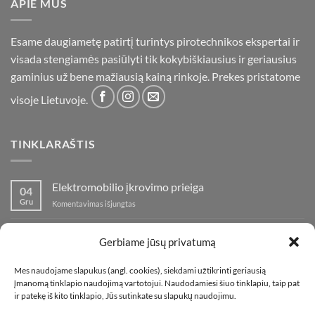
APIE MUS
Esame daugiametę patirtį turintys pirotechnikos ekspertai ir
visada stengiamės pasiūlyti tik kokybiškiausius ir geriausius
gaminius už bene mažiausią kainą rinkoje. Prekes pristatome
visoje Lietuvoje.
TINKLARAŠTIS
Elektromobilio įkrovimo prieiga
04
Gru
įraše
Komentavimas išjungtas
Elektromobilio
įkrovimo
Nauja fejerverkų parduotuvė Klaipedoje!
19
prieiga
Gerbiame jūsų privatumą
Lap
įraše
Komentavimas išjungtas
Nauja
Mes naudojame slapukus (angl. cookies), siekdami užtikrinti geriausią
fejerverkų
Kaip fotografuoti fejerverkus
01
įmanomą tinklapio naudojimą vartotojui. Naudodamiesi šiuo tinklapiu, taip pat
parduotuvė
Lap
įraše
ir patekę iš kito tinklapio, Jūs sutinkate su slapukų naudojimu.
Komentavimas išjungtas
Klaipedoje!
Kaip