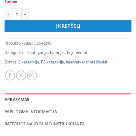
Turime
produkto kiekis: C2545NO Fejerverkas ,,No limit 25"
Į KREPŠELĮ
Produkto kodas:
C2545NO
Kategorijos:
3 kategorijos baterijos
,
Fejerverkai
Žymos:
3 kategorija
,
F3 kategorija
,
fejerverkai gimtadieniui
APRAŠYMAS
PAPILDOMA INFORMACIJA
BATERIJOS NAUDOJIMO INSTRUKCIJA F3