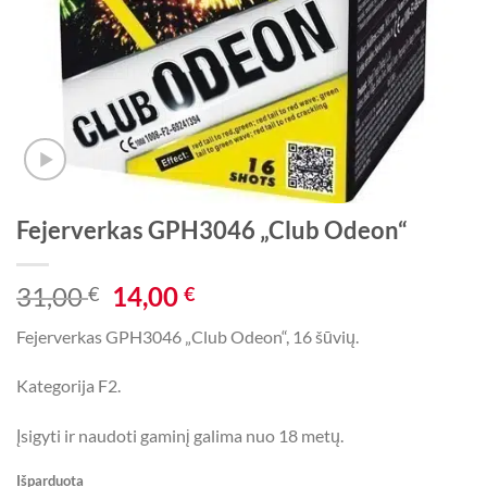
Fejerverkas GPH3046 „Club Odeon“
Original
Current
31,00
14,00
€
€
price
price
Fejerverkas GPH3046 „Club Odeon“, 16 šūvių.
was:
is:
31,00 €.
14,00 €.
Kategorija F2.
Įsigyti ir naudoti gaminį galima nuo 18 metų.
Išparduota