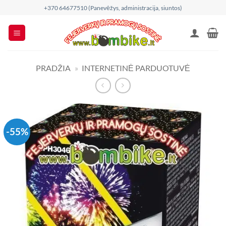
Skip
+370 64677510 (Panevėžys, administracija, siuntos)
to
content
PRADŽIA
»
INTERNETINĖ PARDUOTUVĖ
-55%