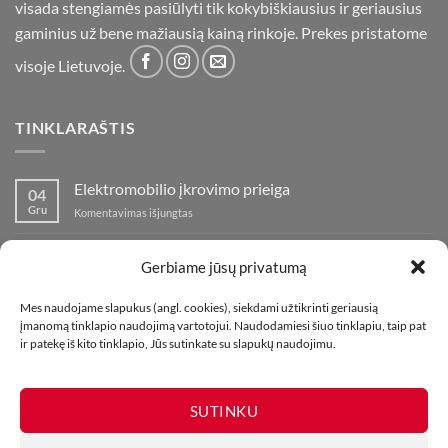
visada stengiamės pasiūlyti tik kokybiškiausius ir geriausius
gaminius už bene mažiausią kainą rinkoje. Prekes pristatome
visoje Lietuvoje.
TINKLARAŠTIS
Elektromobilio įkrovimo prieiga
04
Gru
įraše
Komentavimas išjungtas
Elektromobilio
įkrovimo
Nauja fejerverkų parduotuvė Klaipedoje!
19
prieiga
Gerbiame jūsų privatumą
Lap
įraše
Komentavimas išjungtas
Nauja
Mes naudojame slapukus (angl. cookies), siekdami užtikrinti geriausią
fejerverkų
Kaip fotografuoti fejerverkus
01
įmanomą tinklapio naudojimą vartotojui. Naudodamiesi šiuo tinklapiu, taip pat
parduotuvė
Lap
įraše
ir patekę iš kito tinklapio, Jūs sutinkate su slapukų naudojimu.
Komentavimas išjungtas
Klaipedoje!
Kaip
fotografuoti
fejerverkus
SUTINKU