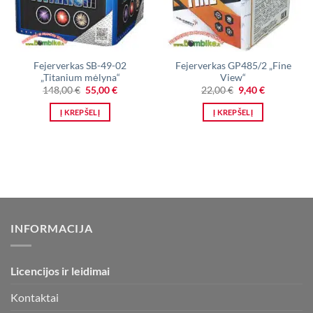
Fejerverkas SB-49-02
Fejerverkas GP485/2 „Fine
„Titanium mėlyna“
View“
Original
Current
Original
Current
148,00
€
55,00
€
22,00
€
9,40
€
price
price
price
price
was:
is:
was:
is:
Į KREPŠELĮ
Į KREPŠELĮ
148,00 €.
55,00 €.
22,00 €.
9,40 €.
INFORMACIJA
Licencijos ir leidimai
Kontaktai