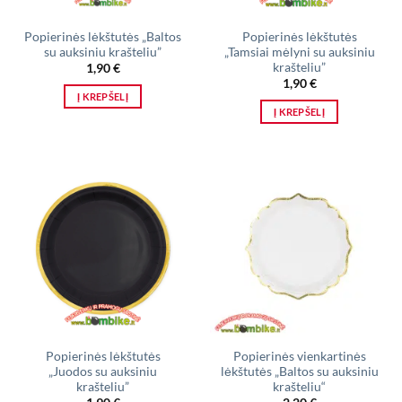
Popierinės lėkštutės „Baltos
Popierinės lėkštutės
su auksiniu krašteliu”
„Tamsiai mėlyni su auksiniu
krašteliu”
1,90
€
1,90
€
Į KREPŠELĮ
Į KREPŠELĮ
Popierinės lėkštutės
Popierinės vienkartinės
„Juodos su auksiniu
lėkštutės „Baltos su auksiniu
krašteliu”
krašteliu“