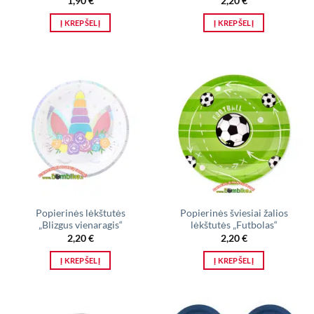
1,90
€
2,20
€
Į KREPŠELĮ
Į KREPŠELĮ
Popierinės lėkštutės
Popierinės šviesiai žalios
„Blizgus vienaragis“
lėkštutės „Futbolas“
2,20
€
2,20
€
Į KREPŠELĮ
Į KREPŠELĮ