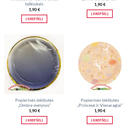
taškiukais
1,90
€
1,90
€
Į KREPŠELĮ
Į KREPŠELĮ
Popierinės lėkštutės
Popierinės lėkštutės
„Ombre mėlynos“
,,Princesė ir Vienaragiai”
1,90
€
1,90
€
Į KREPŠELĮ
Į KREPŠELĮ