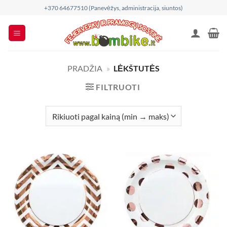
Skip
+370 64677510 (Panevėžys, administracija, siuntos)
to
content
PRADŽIA
»
LĖKŠTUTĖS
FILTRUOTI