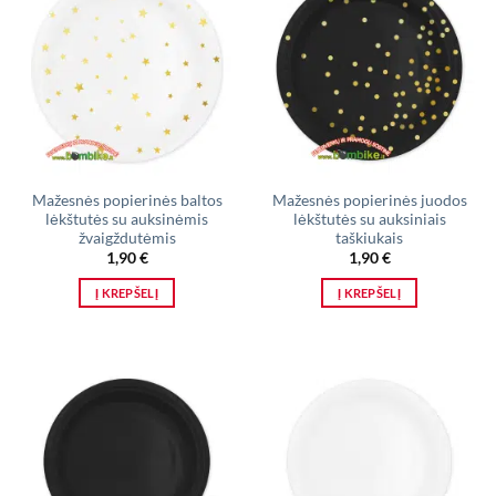
Mažesnės popierinės baltos
Mažesnės popierinės juodos
lėkštutės su auksinėmis
lėkštutės su auksiniais
žvaigždutėmis
taškiukais
1,90
€
1,90
€
Į KREPŠELĮ
Į KREPŠELĮ