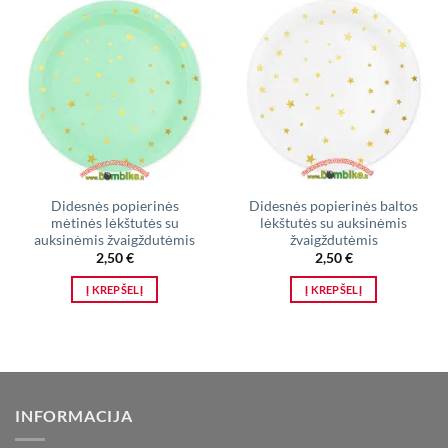
Didesnės popierinės
Didesnės popierinės baltos
mėtinės lėkštutės su
lėkštutės su auksinėmis
auksinėmis žvaigždutėmis
žvaigždutėmis
2,50
€
2,50
€
Į KREPŠELĮ
Į KREPŠELĮ
INFORMACIJA