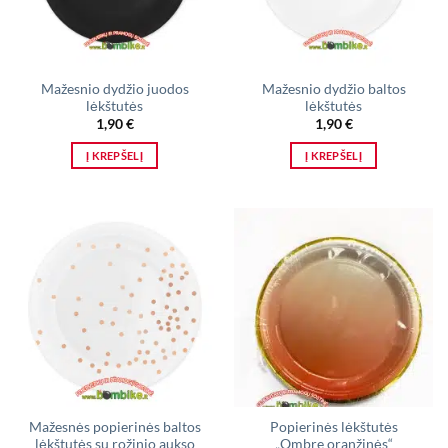
Mažesnio dydžio juodos
Mažesnio dydžio baltos
lėkštutės
lėkštutės
1,90
€
1,90
€
Į KREPŠELĮ
Į KREPŠELĮ
Mažesnės popierinės baltos
Popierinės lėkštutės
lėkštutės su rožinio aukso
„Ombre oranžinės“