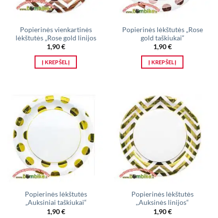
Popierinės vienkartinės
Popierinės lėkštutės „Rose
lėkštutės „Rose gold linijos
gold taškiukai“
1,90
€
1,90
€
Į KREPŠELĮ
Į KREPŠELĮ
Popierinės lėkštutės
Popierinės lėkštutės
„Auksiniai taškiukai“
,,Auksinės linijos“
1,90
€
1,90
€