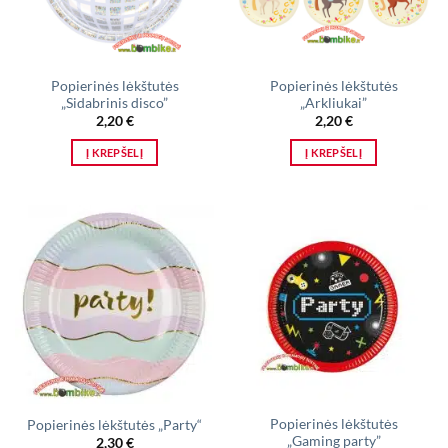
be
chosen
on
the
Popierinės lėkštutės
Popierinės lėkštutės
product
„Sidabrinis disco”
„Arkliukai”
page
2,20
€
2,20
€
Į KREPŠELĮ
Į KREPŠELĮ
Popierinės lėkštutės
Popierinės lėkštutės „Party“
„Gaming party”
2,30
€