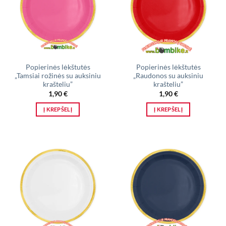
Popierinės lėkštutės
Popierinės lėkštutės
„Tamsiai rožinės su auksiniu
„Raudonos su auksiniu
krašteliu”
krašteliu”
1,90
€
1,90
€
Į KREPŠELĮ
Į KREPŠELĮ