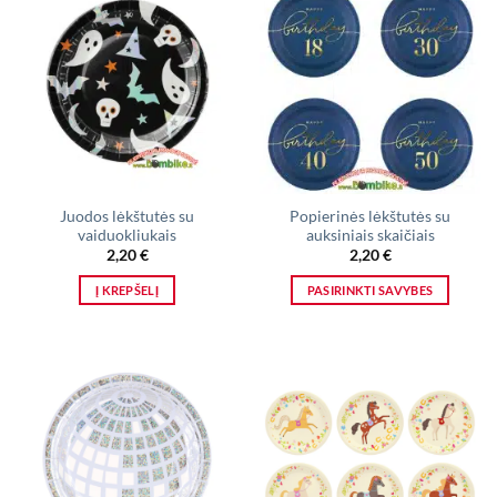
Juodos lėkštutės su
Popierinės lėkštutės su
vaiduokliukais
auksiniais skaičiais
2,20
€
2,20
€
Į KREPŠELĮ
PASIRINKTI SAVYBES
This
product
has
multiple
variants.
The
options
may