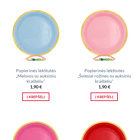
Popierinės lėkštutės
Popierinės lėkštutės
„Melsvos su auksiniu
„Šviesiai rožinės su auksiniu
krašteliu”
krašteliu”
1,90
€
1,90
€
Į KREPŠELĮ
Į KREPŠELĮ