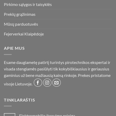
Pirkimo sąlygos ir taisyklės
Prekių grąžinimas
Mūsų parduotuvės
Fejerverkai Klaipėdoje
APIE MUS
Esame daugiametę patirtį turintys pirotechnikos ekspertai ir
visada stengiamės pasiūlyti tik kokybiškiausius ir geriausius
gaminius už bene mažiausią kainą rinkoje. Prekes pristatome
visoje Lietuvoje.
TINKLARAŠTIS
Elektromobilio įkrovimo prieiga