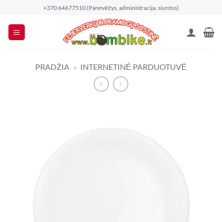
Skip
+370 64677510 (Panevėžys, administracija, siuntos)
to
content
PRADŽIA
»
INTERNETINĖ PARDUOTUVĖ