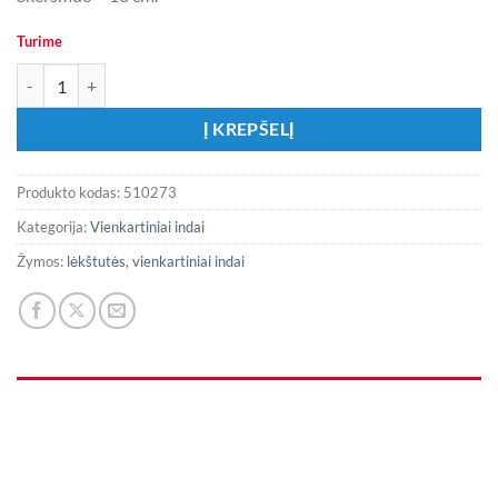
Turime
produkto kiekis: Mažesnio dydžio baltos lėkštutės
Į KREPŠELĮ
Produkto kodas:
510273
Kategorija:
Vienkartiniai indai
Žymos:
lėkštutės
,
vienkartiniai indai