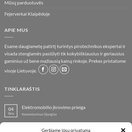
Mūsų parduotuvės
Fejerverkai Klaipėdoje
APIE MUS
Esame daugiametę patirtį turintys pirotechnikos ekspertai ir
visada stengiamės pasiūlyti tik kokybiškiausius ir geriausius
gaminius už bene mažiausią kainą rinkoje. Prekes pristatome
visoje Lietuvoje.
TINKLARAŠTIS
Elektromobilio įkrovimo prieiga
04
Gru
įraše
Komentavimas išjungtas
Elektromobilio
įkrovimo
Nauja fejerverkų parduotuvė Klaipedoje!
19
prieiga
Gerbiame jūsų privatumą