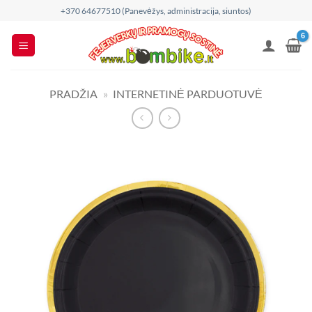
Skip
+370 64677510 (Panevėžys, administracija, siuntos)
to
content
PRADŽIA
»
INTERNETINĖ PARDUOTUVĖ