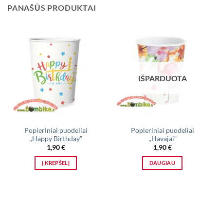
PANAŠŪS PRODUKTAI
IŠPARDUOTA
Popieriniai puodeliai
Popieriniai puodeliai
,,Happy Birthday”
,,Havajai”
1,90
€
1,90
€
Į KREPŠELĮ
DAUGIAU