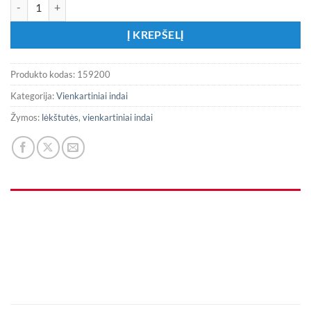
produkto kiekis: Popierinės lėkštutės „Juodos su auksiniu krašteliu”
Į KREPŠELĮ
Produkto kodas:
159200
Kategorija:
Vienkartiniai indai
Žymos:
lėkštutės
,
vienkartiniai indai