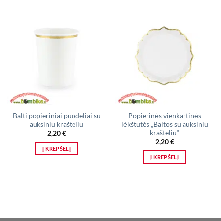
Balti popieriniai puodeliai su
Popierinės vienkartinės
auksiniu krašteliu
lėkštutės „Baltos su auksiniu
krašteliu“
2,20
€
2,20
€
Į KREPŠELĮ
Į KREPŠELĮ