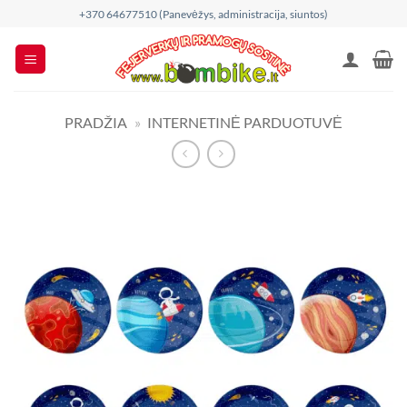
Skip
+370 64677510 (Panevėžys, administracija, siuntos)
to
content
PRADŽIA
»
INTERNETINĖ PARDUOTUVĖ