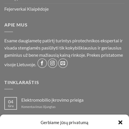
Fejerverkai Klaipėdoje
APIE MUS
Esame daugiametę patirtį turintys pirotechnikos ekspertai ir
visada stengiamės pasiūlyti tik kokybiškiausius ir geriausius
gaminius už bene mažiausią kainą rinkoje. Prekes pristatome
visoje Lietuvoje.
TINKLARAŠTIS
Elektromobilio įkrovimo prieiga
04
Gru
įraše
Komentavimas išjungtas
Elektromobilio
įkrovimo
Nauja fejerverkų parduotuvė Klaipedoje!
19
prieiga
Gerbiame jūsų privatumą
Lap
įraše
Komentavimas išjungtas