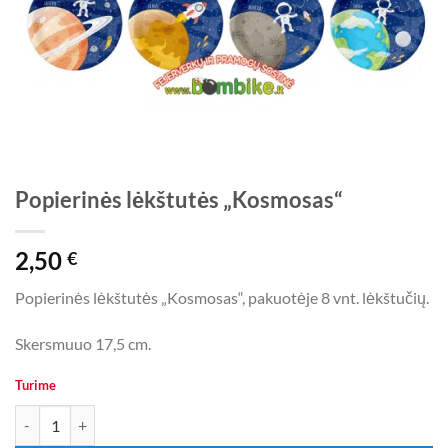
Popierinės lėkštutės „Kosmosas“
2,50
€
Popierinės lėkštutės „Kosmosas“, pakuotėje 8 vnt. lėkštučių.
Skersmuuo 17,5 cm.
Turime
produkto kiekis: Popierinės lėkštutės „Kosmosas“