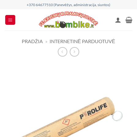
Skip
+370 64677510 (Panevėžys, administracija, siuntos)
to
content
PRADŽIA
»
INTERNETINĖ PARDUOTUVĖ