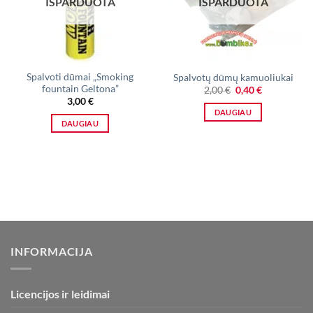
IŠPARDUOTA
IŠPARDUOTA
Spalvoti dūmai „Smoking
Spalvotų dūmų kamuoliukai
fountain Geltona”
Original
Current
2,00
€
0,40
€
price
price
3,00
€
was:
is:
DAUGIAU
2,00 €.
0,40 €.
DAUGIAU
INFORMACIJA
Licencijos ir leidimai