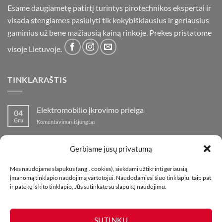
Esame daugiametę patirtį turintys pirotechnikos ekspertai ir
visada stengiamės pasiūlyti tik kokybiškiausius ir geriausius
gaminius už bene mažiausią kainą rinkoje. Prekes pristatome
visoje Lietuvoje.
TINKLARAŠTIS
Elektromobilio įkrovimo prieiga
04
Gru
įraše
Komentavimas išjungtas
Elektromobilio
įkrovimo
Nauja fejerverkų parduotuvė Klaipedoje!
19
prieiga
Gerbiame jūsų privatumą
Lap
įraše
Komentavimas išjungtas
Nauja
Mes naudojame slapukus (angl. cookies), siekdami užtikrinti geriausią
fejerverkų
Kaip fotografuoti fejerverkus
01
įmanomą tinklapio naudojimą vartotojui. Naudodamiesi šiuo tinklapiu, taip pat
parduotuvė
Lap
įraše
ir patekę iš kito tinklapio, Jūs sutinkate su slapukų naudojimu.
Komentavimas išjungtas
Klaipedoje!
Kaip
fotografuoti
fejerverkus
SUTINKU