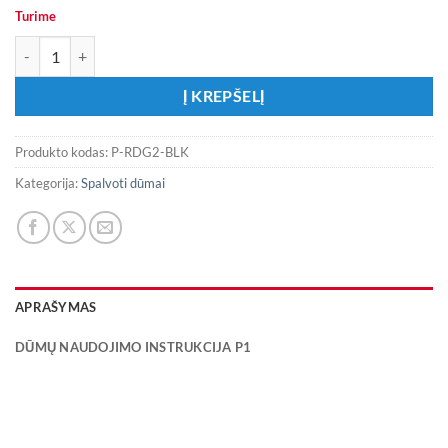
Turime
produkto kiekis: Juodos spalvos dūmai su ištraukiamu žiedu
Į KREPŠELĮ
Produkto kodas:
P-RDG2-BLK
Kategorija:
Spalvoti dūmai
APRAŠYMAS
DŪMŲ NAUDOJIMO INSTRUKCIJA P1