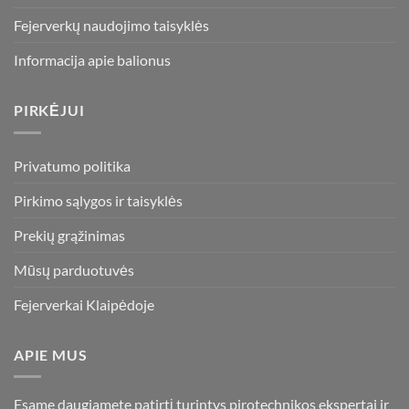
Fejerverkų naudojimo taisyklės
Informacija apie balionus
PIRKĖJUI
Privatumo politika
Pirkimo sąlygos ir taisyklės
Prekių grąžinimas
Mūsų parduotuvės
Fejerverkai Klaipėdoje
APIE MUS
Esame daugiametę patirtį turintys pirotechnikos ekspertai ir