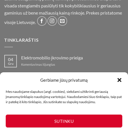
visada stengiamės pasiūlyti tik kokybiškiausius ir geriausius
gaminius už bene mažiausią kainą rinkoje. Prekes pristatome
visoje Lietuvoje.
TINKLARAŠTIS
Elektromobilio įkrovimo prieiga
04
Gru
įraše
Komentavimas išjungtas
Elektromobilio
įkrovimo
Nauja fejerverkų parduotuvė Klaipedoje!
19
prieiga
Gerbiame jūsų privatumą
Lap
įraše
Komentavimas išjungtas
Nauja
Mes naudojame slapukus (angl. cookies), siekdami užtikrinti geriausią
fejerverkų
Kaip fotografuoti fejerverkus
01
įmanomą tinklapio naudojimą vartotojui. Naudodamiesi šiuo tinklapiu, taip pat
parduotuvė
Lap
įraše
ir patekę iš kito tinklapio, Jūs sutinkate su slapukų naudojimu.
Komentavimas išjungtas
Klaipedoje!
Kaip
fotografuoti
fejerverkus
SUTINKU