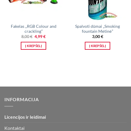
Fakelas ,,RGB Colour and
Spalvoti dūmai „Smoking
crackling”
fountain Mėtinė”
Original
Current
8,00
€
4,99
€
3,00
€
price
price
was:
is:
Į KREPŠELĮ
Į KREPŠELĮ
8,00 €.
4,99 €.
INFORMACIJA
Licencijos ir leidimai
Kontaktai