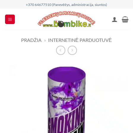
Skip
+370 64677510 (Panevėžys, administracija, siuntos)
to
content
PRADŽIA
»
INTERNETINĖ PARDUOTUVĖ