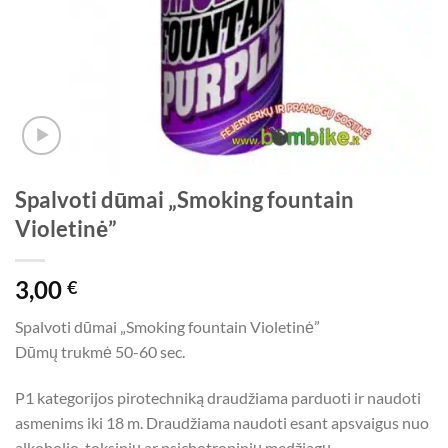
Spalvoti dūmai „Smoking fountain
Violetinė”
3,00
€
Spalvoti dūmai „Smoking fountain Violetinė”
Dūmų trukmė 50-60 sec.
P1 kategorijos pirotechniką draudžiama parduoti ir naudoti
asmenims iki 18 m. Draudžiama naudoti esant apsvaigus nuo
alkoholio, toksinių ar psichotropinių medžiagų.