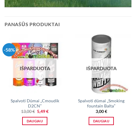
PANAŠŪS PRODUKTAI
-58%
IŠPARDUOTA
IŠPARDUOTA
Spalvoti Dūmai „Cmoudik
Spalvoti dūmai „Smoking
D2CN”
fountain Balta”
Original
Current
13,00
€
5,49
€
3,00
€
price
price
was:
is:
DAUGIAU
DAUGIAU
13,00 €.
5,49 €.