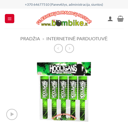
Skip
+370 64677510 (Panevėžys, administracija, siuntos)
to
content
PRADŽIA
»
INTERNETINĖ PARDUOTUVĖ