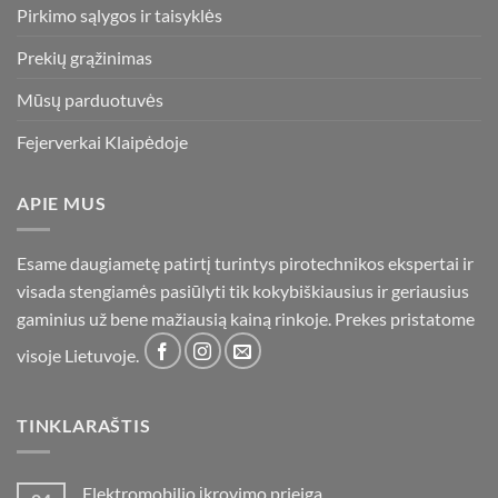
Pirkimo sąlygos ir taisyklės
Prekių grąžinimas
Mūsų parduotuvės
Fejerverkai Klaipėdoje
APIE MUS
Esame daugiametę patirtį turintys pirotechnikos ekspertai ir
visada stengiamės pasiūlyti tik kokybiškiausius ir geriausius
gaminius už bene mažiausią kainą rinkoje. Prekes pristatome
visoje Lietuvoje.
TINKLARAŠTIS
Elektromobilio įkrovimo prieiga