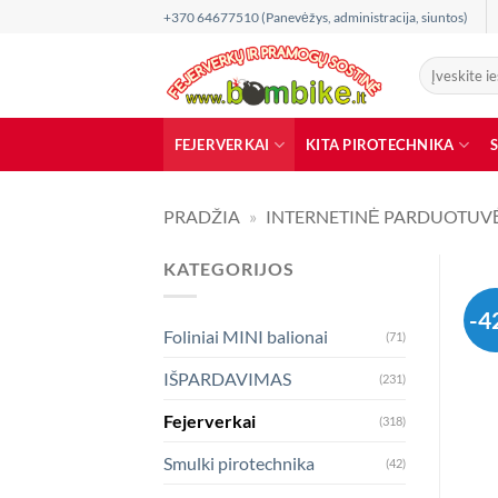
Skip
+370 64677510 (Panevėžys, administracija, siuntos)
to
content
Ieškoti:
FEJERVERKAI
KITA PIROTECHNIKA
PRADŽIA
»
INTERNETINĖ PARDUOTUV
KATEGORIJOS
-4
Foliniai MINI balionai
(71)
IŠPARDAVIMAS
(231)
Fejerverkai
(318)
Smulki pirotechnika
(42)