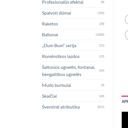
Profesionalūs efektai
(8)
Spalvoti dūmai
(106)
Raketos
(28)
Balionai
(1000)
„Dum Bum“ serija
(21)
Romėniškos lazdos
(22)
Šaltosios ugnelės, fontanai,
(49)
bengališkos ugnelės
Muilo burbulai
(9)
Skaičiai
(68)
AP
Šventinė atributika
(815)