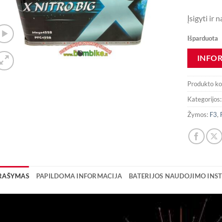
Įsigyti ir
Išparduota
Produkto k
Kategorijos
Žymos:
F3
,
RAŠYMAS
PAPILDOMA INFORMACIJA
BATERIJOS NAUDOJIMO INST