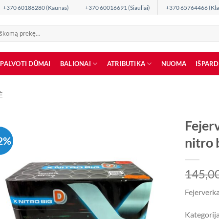
+370 60188280 (Kaunas)
+370 60016691 (Šiauliai)
+370 65764466 (Kla
SPALVOTI DŪMAI
BALIONAI
ATRIBUTIKA
NUOMA
IŠPAR
Ė
Feje
2%
nitro 
145,0
Fejerverk
Kategorija