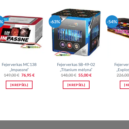
8%
-63%
-54%
Fejerverkas MC138
Fejerverkas SB-49-02
Fejerve
„Impassne“
„Titanium mėlyna“
„Explo
Original
Current
Original
Current
149,00
€
76,95
€
148,00
€
55,00
€
226,0
price
price
price
price
was:
is:
was:
is:
Į KREPŠELĮ
Į KREPŠELĮ
Į 
149,00 €.
76,95 €.
148,00 €.
55,00 €.