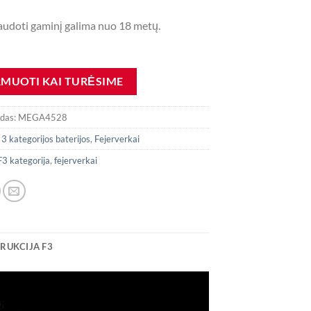
 naudoti gaminį galima nuo 18 metų.
odas:
MEGA4528
:
3 kategorijos baterijos
,
Fejerverkai
F3 kategorija
,
fejerverkai
RUKCIJA F3