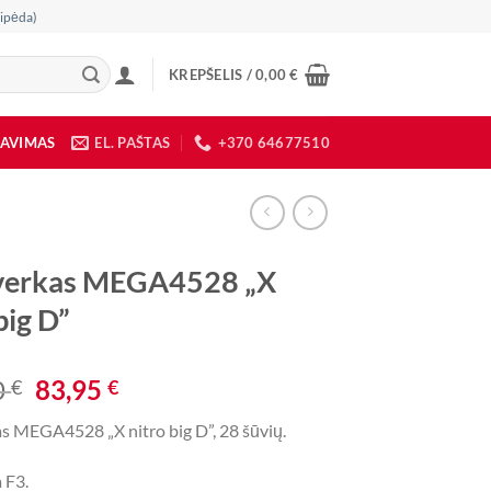
ipėda)
KREPŠELIS /
0,00
€
DAVIMAS
EL. PAŠTAS
+370 64677510
rverkas MEGA4528 „X
big D”
Original
Current
0
83,95
€
€
price
price
as MEGA4528 „X nitro big D”, 28 šūvių.
was:
is:
145,00 €.
83,95 €.
 F3.