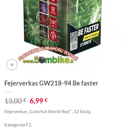
Fejerverkas GW218-94 Be faster
Original
Current
13,00
6,99
€
€
price
price
Fejerverkas „Colorfull World Red” , 12 šūvių.
was:
is:
13,00 €.
6,99 €.
Kategorija F2.