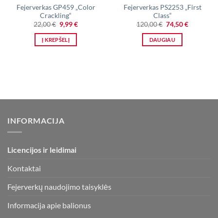
Fejerverkas GP459 „Color
Fejerverkas PS2253 „First
Crackling“
Class“
Original
Current
Original
Current
22,00
€
9,99
€
120,00
€
74,50
€
price
price
price
price
was:
is:
was:
is:
Į KREPŠELĮ
DAUGIAU
22,00 €.
9,99 €.
120,00 €.
74,50 €.
INFORMACIJA
Licencijos ir leidimai
Kontaktai
Fejerverkų naudojimo taisyklės
Informacija apie balionus