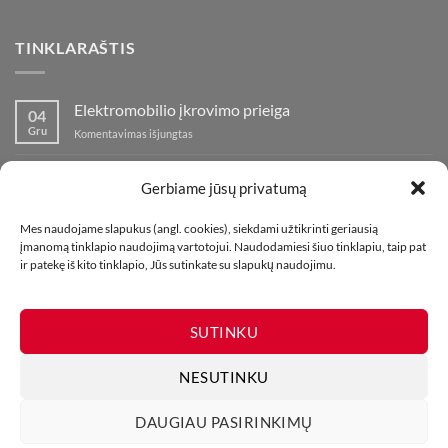
TINKLARAŠTIS
Elektromobilio įkrovimo prieiga
04
Gru
įraše
Komentavimas išjungtas
Elektromobilio
įkrovimo
Nauja fejerverkų parduotuvė Klaipedoje!
19
prieiga
Gerbiame jūsų privatumą
Lap
įraše
Komentavimas išjungtas
Nauja
Mes naudojame slapukus (angl. cookies), siekdami užtikrinti geriausią
fejerverkų
Kaip fotografuoti fejerverkus
01
įmanomą tinklapio naudojimą vartotojui. Naudodamiesi šiuo tinklapiu, taip pat
parduotuvė
Lap
įraše
ir patekę iš kito tinklapio, Jūs sutinkate su slapukų naudojimu.
Komentavimas išjungtas
Klaipedoje!
Kaip
fotografuoti
fejerverkus
SUTINKU
NESUTINKU
DAUGIAU PASIRINKIMŲ
MŪSŲ PARDUOTUVĖS
KONTAKTAI
TINKLARAŠTIS