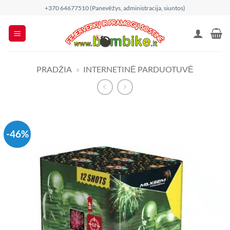
Skip
+370 64677510 (Panevėžys, administracija, siuntos)
to
content
PRADŽIA
»
INTERNETINĖ PARDUOTUVĖ
-46%