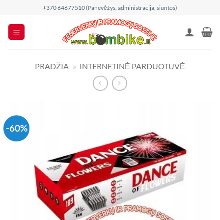
Skip
+370 64677510 (Panevėžys, administracija, siuntos)
to
content
PRADŽIA
»
INTERNETINĖ PARDUOTUVĖ
-60%