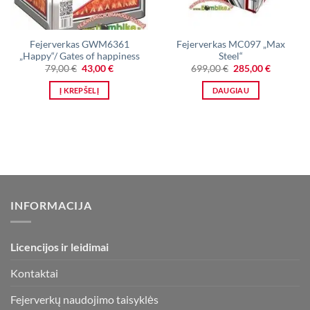
Fejerverkas GWM6361
Fejerverkas MC097 „Max
„Happy“/ Gates of happiness
Steel“
Original
Current
Original
Current
79,00
€
43,00
€
699,00
€
285,00
€
price
price
price
price
was:
is:
was:
is:
Į KREPŠELĮ
DAUGIAU
79,00 €.
43,00 €.
699,00 €.
285,00 €.
INFORMACIJA
Licencijos ir leidimai
Kontaktai
Fejerverkų naudojimo taisyklės