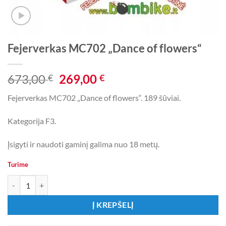
Fejerverkas MC702 „Dance of flowers“
Original
Current
673,00
269,00
€
€
price
price
Fejerverkas MC702 „Dance of flowers“. 189 šūviai.
was:
is:
673,00 €.
269,00 €.
Kategorija F3.
Įsigyti ir naudoti gaminį galima nuo 18 metų.
Turime
produkto kiekis: Fejerverkas MC702 „Dance of flowers“
Į KREPŠELĮ