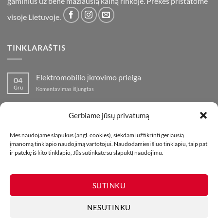
gaminius už bene mažiausią kainą rinkoje. Prekes pristatome
visoje Lietuvoje.
TINKLARAŠTIS
Elektromobilio įkrovimo prieiga
04
Gru
įraše
Komentavimas išjungtas
Elektromobilio
įkrovimo
Nauja fejerverkų parduotuvė Klaipedoje!
19
prieiga
Gerbiame jūsų privatumą
Lap
įraše
Komentavimas išjungtas
Nauja
Mes naudojame slapukus (angl. cookies), siekdami užtikrinti geriausią
fejerverkų
Kaip fotografuoti fejerverkus
01
įmanomą tinklapio naudojimą vartotojui. Naudodamiesi šiuo tinklapiu, taip pat
parduotuvė
Lap
įraše
ir patekę iš kito tinklapio, Jūs sutinkate su slapukų naudojimu.
Komentavimas išjungtas
Klaipedoje!
Kaip
fotografuoti
fejerverkus
SUTINKU
NESUTINKU