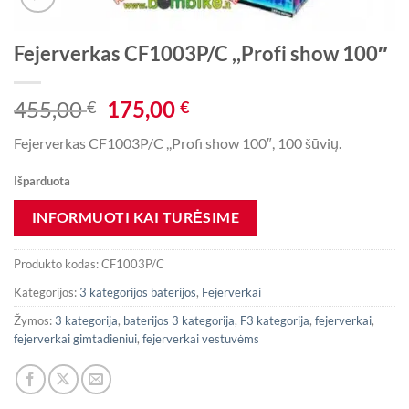
Fejerverkas CF1003P/C ,,Profi show 100″
Original
Current
455,00
175,00
€
€
price
price
Fejerverkas CF1003P/C ,,Profi show 100″, 100 šūvių.
was:
is:
455,00 €.
175,00 €.
Išparduota
Produkto kodas:
CF1003P/C
Kategorijos:
3 kategorijos baterijos
,
Fejerverkai
Žymos:
3 kategorija
,
baterijos 3 kategorija
,
F3 kategorija
,
fejerverkai
,
fejerverkai gimtadieniui
,
fejerverkai vestuvėms