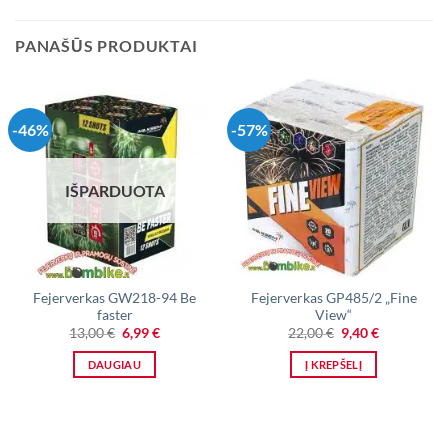
PANAŠŪS PRODUKTAI
-46%
-57%
IŠPARDUOTA
Fejerverkas GW218-94 Be
Fejerverkas GP485/2 „Fine
faster
View“
Original
Current
Original
Current
13,00
€
6,99
€
22,00
€
9,40
€
price
price
price
price
was:
is:
was:
is:
DAUGIAU
Į KREPŠELĮ
13,00 €.
6,99 €.
22,00 €.
9,40 €.