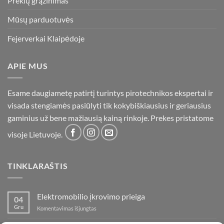
Prekių grąžinimas
Mūsų parduotuvės
Fejerverkai Klaipėdoje
APIE MUS
Esame daugiametę patirtį turintys pirotechnikos ekspertai ir
visada stengiamės pasiūlyti tik kokybiškiausius ir geriausius
gaminius už bene mažiausią kainą rinkoje. Prekes pristatome
visoje Lietuvoje.
TINKLARAŠTIS
Elektromobilio įkrovimo prieiga
04
Gru
įraše
Komentavimas išjungtas
Elektromobilio