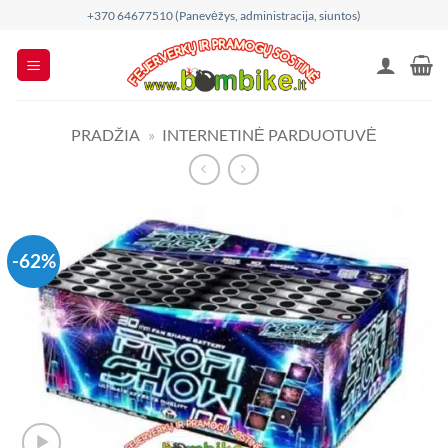
Skip
+370 64677510 (Panevėžys, administracija, siuntos)
to
content
PRADŽIA
»
INTERNETINĖ PARDUOTUVĖ
-62%