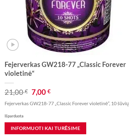
Fejerverkas GW218-77 „Classic Forever
violetinė“
Original
Current
21,00
7,00
€
€
price
price
Fejerverkas GW218-77 „Classic Forever violetinė“, 10 šūvių
was:
is:
21,00 €.
7,00 €.
Išparduota