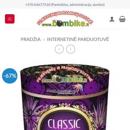
Skip
+370 64677510 (Panevėžys, administracija, siuntos)
to
content
PRADŽIA
»
INTERNETINĖ PARDUOTUVĖ
-67%