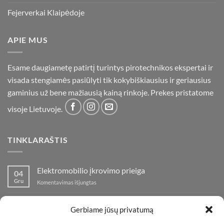
Fejerverkai Klaipėdoje
APIE MUS
Esame daugiametę patirtį turintys pirotechnikos ekspertai ir
visada stengiamės pasiūlyti tik kokybiškiausius ir geriausius
gaminius už bene mažiausią kainą rinkoje. Prekes pristatome
visoje Lietuvoje.
TINKLARAŠTIS
Elektromobilio įkrovimo prieiga
04
Gru
įraše
Komentavimas išjungtas
Elektromobilio
įkrovimo
Nauja fejerverkų parduotuvė Klaipedoje!
19
prieiga
Gerbiame jūsų privatumą
Lap
įraše
Komentavimas išjungtas
Nauja