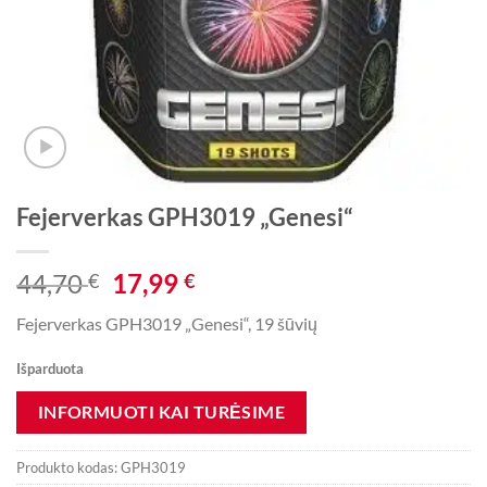
Fejerverkas GPH3019 „Genesi“
Original
Current
44,70
17,99
€
€
price
price
Fejerverkas GPH3019 „Genesi“, 19 šūvių
was:
is:
44,70 €.
17,99 €.
Išparduota
Produkto kodas:
GPH3019