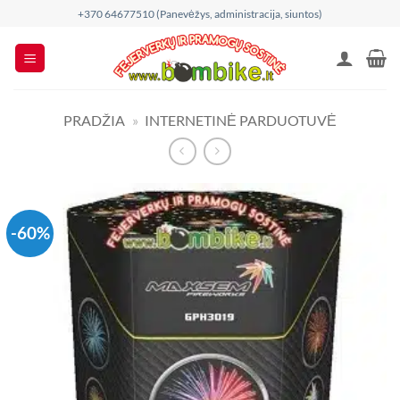
Skip
+370 64677510 (Panevėžys, administracija, siuntos)
to
content
PRADŽIA
»
INTERNETINĖ PARDUOTUVĖ
-60%