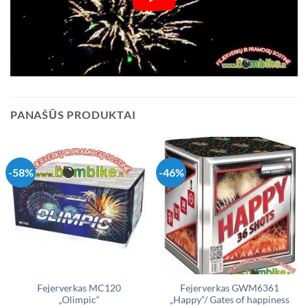
PANAŠŪS PRODUKTAI
-58%
-46%
Fejerverkas MC120
Fejerverkas GWM6361
„Olimpic“
„Happy“/ Gates of happiness