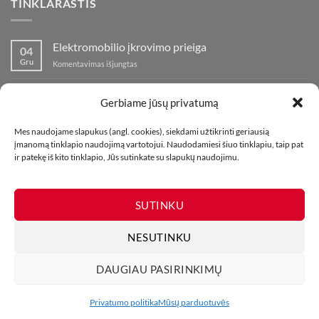
TINKLARAŠTIS
Elektromobilio įkrovimo prieiga
04
Gru
įraše
Komentavimas išjungtas
Elektromobilio
įkrovimo
Nauja fejerverkų parduotuvė Klaipedoje!
19
prieiga
Gerbiame jūsų privatumą
Lap
įraše
Komentavimas išjungtas
Nauja
Mes naudojame slapukus (angl. cookies), siekdami užtikrinti geriausią
fejerverkų
Kaip fotografuoti fejerverkus
01
įmanomą tinklapio naudojimą vartotojui. Naudodamiesi šiuo tinklapiu, taip pat
parduotuvė
Lap
įraše
ir patekę iš kito tinklapio, Jūs sutinkate su slapukų naudojimu.
Komentavimas išjungtas
Klaipedoje!
Kaip
fotografuoti
fejerverkus
SUTINKU
NESUTINKU
DAUGIAU PASIRINKIMŲ
MŪSŲ PARDUOTUVĖS
KONTAKTAI
TINKLARAŠTIS
Visos teisės saugomos. Draudžiama kopijuoti be leidimo. 2026 ©
Privatumo politika
Mūsų parduotuvės
UAB Bombikė