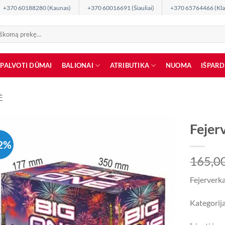
+370 60188280 (Kaunas)
+370 60016691 (Šiauliai)
+370 65764466 (Kla
SPALVOTI DŪMAI
BALIONAI
ATRIBUTIKA
NUOMA
IŠPAR
Ė
Fejer
2%
165,0
Fejerverka
Kategorija