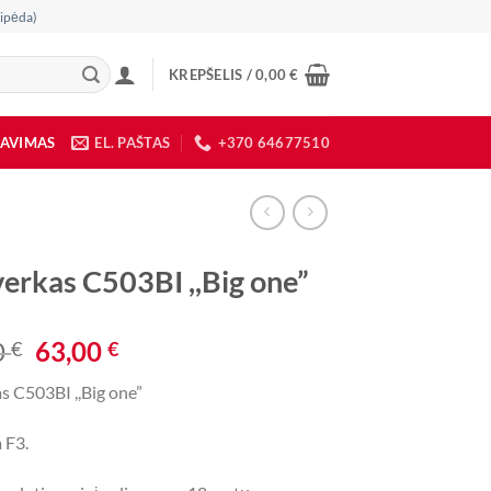
ipėda)
KREPŠELIS /
0,00
€
DAVIMAS
EL. PAŠTAS
+370 64677510
verkas C503BI ,,Big one”
Original
Current
0
63,00
€
€
price
price
s C503BI ,,Big one”
was:
is:
165,00 €.
63,00 €.
 F3.