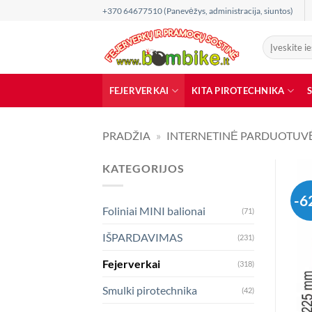
Skip
+370 64677510 (Panevėžys, administracija, siuntos)
to
content
Ieškoti:
FEJERVERKAI
KITA PIROTECHNIKA
PRADŽIA
»
INTERNETINĖ PARDUOTUV
KATEGORIJOS
-6
Foliniai MINI balionai
(71)
IŠPARDAVIMAS
(231)
Fejerverkai
(318)
Smulki pirotechnika
(42)