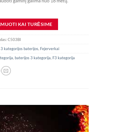
 naudoti gaminį galima nuo 18 metų.
odas:
C503BI
:
3 kategorijos baterijos
,
Fejerverkai
tegorija
,
baterijos 3 kategorija
,
F3 kategorija