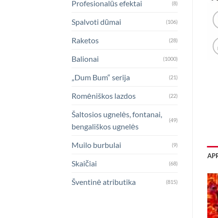
Profesionalūs efektai
(8)
Spalvoti dūmai
(106)
Raketos
(28)
Balionai
(1000)
„Dum Bum“ serija
(21)
Romėniškos lazdos
(22)
Šaltosios ugnelės, fontanai,
(49)
bengališkos ugnelės
Muilo burbulai
(9)
AP
Skaičiai
(68)
Šventinė atributika
(815)