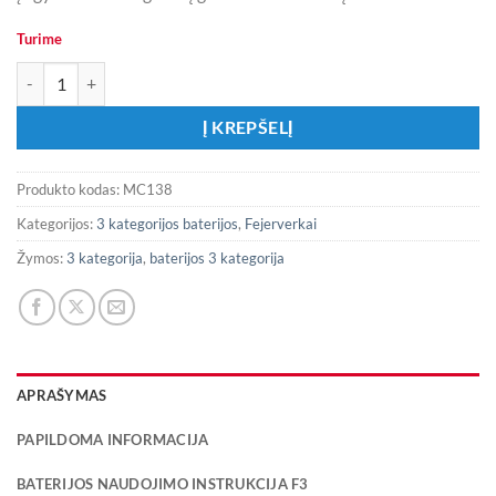
Turime
produkto kiekis: Fejerverkas MC138 „Impassne“
Į KREPŠELĮ
Produkto kodas:
MC138
Kategorijos:
3 kategorijos baterijos
,
Fejerverkai
Žymos:
3 kategorija
,
baterijos 3 kategorija
APRAŠYMAS
PAPILDOMA INFORMACIJA
BATERIJOS NAUDOJIMO INSTRUKCIJA F3