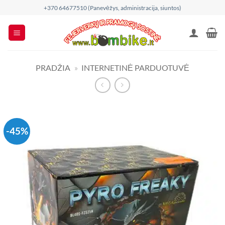
Skip
+370 64677510 (Panevėžys, administracija, siuntos)
to
content
PRADŽIA
»
INTERNETINĖ PARDUOTUVĖ
-45%