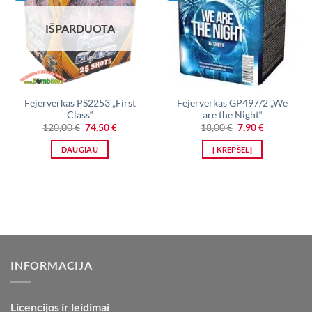
IŠPARDUOTA
Fejerverkas PS2253 „First
Fejerverkas GP497/2 „We
Class“
are the Night“
Original
Current
Original
Current
120,00
€
74,50
€
18,00
€
7,90
€
price
price
price
price
was:
is:
was:
is:
DAUGIAU
Į KREPŠELĮ
120,00 €.
74,50 €.
18,00 €.
7,90 €.
INFORMACIJA
Licencijos ir leidimai