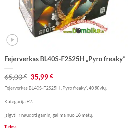
Fejerverkas BL40S-F2S25H „Pyro freaky”
Original
Current
65,00
35,99
€
€
price
price
Fejerverkas BL40S-F2S25H „Pyro freaky”, 40 šūvių.
was:
is:
65,00 €.
35,99 €.
Kategorija F2.
Įsigyti ir naudoti gaminį galima nuo 18 metų.
Turime