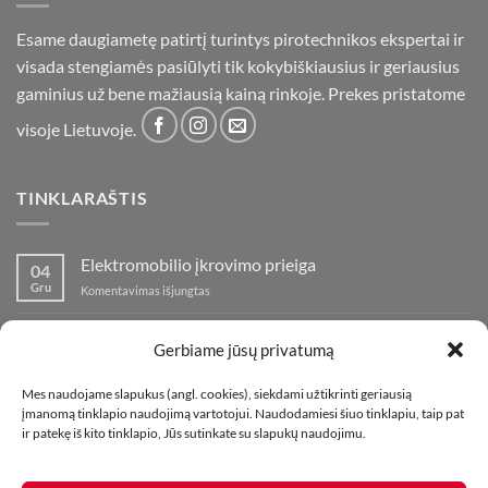
Esame daugiametę patirtį turintys pirotechnikos ekspertai ir
visada stengiamės pasiūlyti tik kokybiškiausius ir geriausius
gaminius už bene mažiausią kainą rinkoje. Prekes pristatome
visoje Lietuvoje.
TINKLARAŠTIS
Elektromobilio įkrovimo prieiga
04
Gru
įraše
Komentavimas išjungtas
Elektromobilio
įkrovimo
Nauja fejerverkų parduotuvė Klaipedoje!
19
prieiga
Gerbiame jūsų privatumą
Lap
įraše
Komentavimas išjungtas
Nauja
Mes naudojame slapukus (angl. cookies), siekdami užtikrinti geriausią
fejerverkų
Kaip fotografuoti fejerverkus
01
įmanomą tinklapio naudojimą vartotojui. Naudodamiesi šiuo tinklapiu, taip pat
parduotuvė
Lap
įraše
ir patekę iš kito tinklapio, Jūs sutinkate su slapukų naudojimu.
Komentavimas išjungtas
Klaipedoje!
Kaip
fotografuoti
fejerverkus