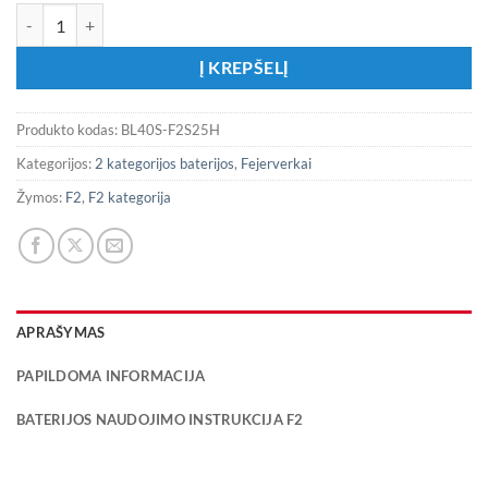
produkto kiekis: Fejerverkas BL40S-F2S25H „Pyro freaky”
Į KREPŠELĮ
Produkto kodas:
BL40S-F2S25H
Kategorijos:
2 kategorijos baterijos
,
Fejerverkai
Žymos:
F2
,
F2 kategorija
APRAŠYMAS
PAPILDOMA INFORMACIJA
BATERIJOS NAUDOJIMO INSTRUKCIJA F2