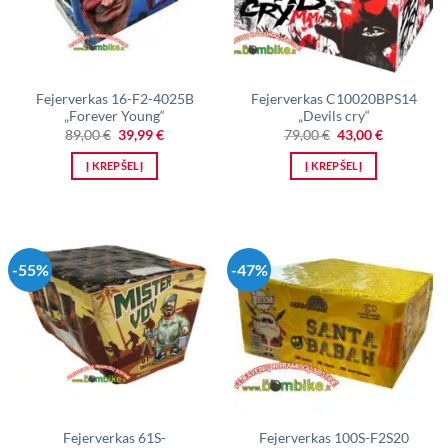
Fejerverkas 16-F2-4025B
Fejerverkas C10020BPS14
„Forever Young“
„Devils cry“
Original
Current
Original
Current
89,00
€
39,99
€
79,00
€
43,00
€
price
price
price
price
was:
is:
was:
is:
Į KREPŠELĮ
Į KREPŠELĮ
89,00 €.
39,99 €.
79,00 €.
43,00 €.
-55%
-47%
Fejerverkas 61S-
Fejerverkas 100S-F2S20