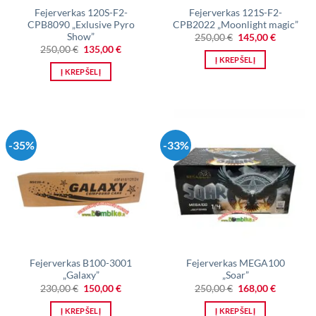
Fejerverkas 120S-F2-
Fejerverkas 121S-F2-
CPB8090 „Exlusive Pyro
CPB2022 „Moonlight magic”
Show”
Original
Current
250,00
€
145,00
€
price
price
Original
Current
250,00
€
135,00
€
was:
is:
price
price
Į KREPŠELĮ
250,00 €.
145,00 €.
was:
is:
Į KREPŠELĮ
250,00 €.
135,00 €.
-35%
-33%
Fejerverkas B100-3001
Fejerverkas MEGA100
„Galaxy”
„Soar”
Original
Current
Original
Current
230,00
€
150,00
€
250,00
€
168,00
€
price
price
price
price
was:
is:
was:
is:
Į KREPŠELĮ
Į KREPŠELĮ
230,00 €.
150,00 €.
250,00 €.
168,00 €.