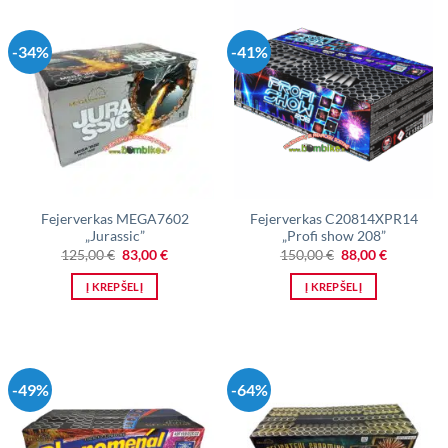
-34%
-41%
Fejerverkas MEGA7602
Fejerverkas C20814XPR14
„Jurassic”
„Profi show 208”
Original
Current
Original
Current
125,00
€
83,00
€
150,00
€
88,00
€
price
price
price
price
was:
is:
was:
is:
Į KREPŠELĮ
Į KREPŠELĮ
125,00 €.
83,00 €.
150,00 €.
88,00 €.
-49%
-64%