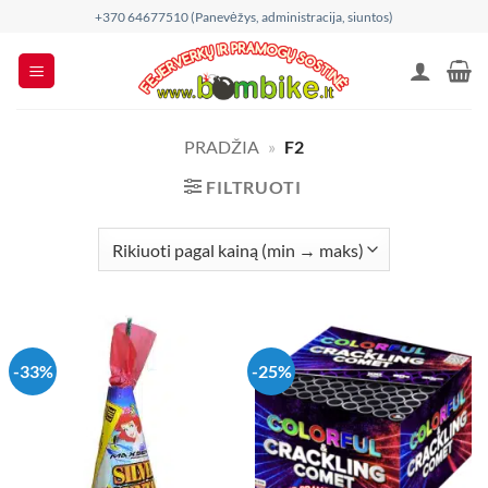
Skip
+370 64677510 (Panevėžys, administracija, siuntos)
to
content
PRADŽIA
»
F2
FILTRUOTI
-33%
-25%