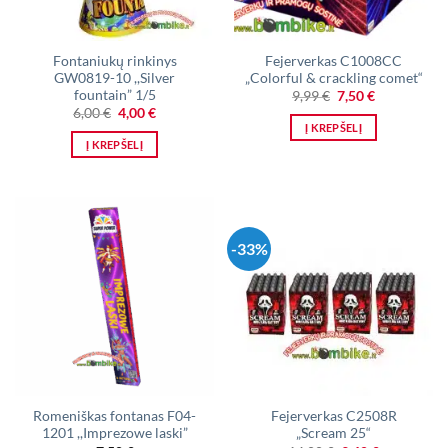
Fontaniukų rinkinys
Fejerverkas C1008CC
GW0819-10 ,,Silver
„Colorful & crackling comet“
fountain” 1/5
Original
Current
9,99
€
7,50
€
price
price
Original
Current
6,00
€
4,00
€
was:
is:
price
price
Į KREPŠELĮ
9,99 €.
7,50 €.
was:
is:
Į KREPŠELĮ
6,00 €.
4,00 €.
-33%
Romeniškas fontanas F04-
Fejerverkas C2508R
1201 ,,Imprezowe laski”
„Scream 25“