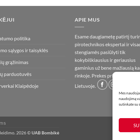
KĖJUI
APIE MUS
Esame daugiametę patirtį turi
atumo politika
pirotechnikos ekspertai ir visa
imo sąlygos ir taisyklės
stengiamės pasiūlyti tik
kokybiškiausius ir geriausius
ių grąžinimas
gaminius už bene mažiausią ka
ų parduotuvės
rinkoje. Prekes pristatome vis
rverkai Klaipėdoje
Lietuvoje.
Mes naudojam
naudojimą var
sutinkate su
TIS
SU
 leidimo. 2026 ©
UAB Bombikė