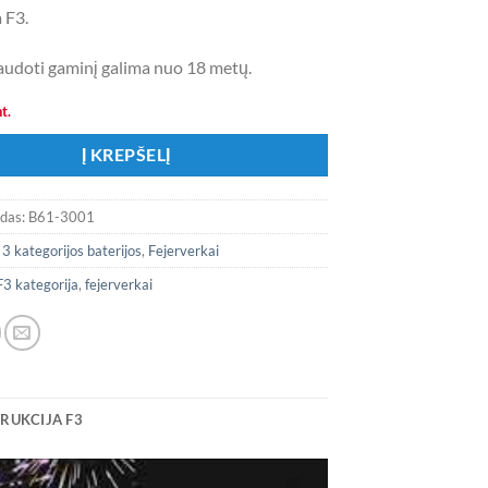
 F3.
 naudoti gaminį galima nuo 18 metų.
t.
Į KREPŠELĮ
odas:
B61-3001
:
3 kategorijos baterijos
,
Fejerverkai
F3 kategorija
,
fejerverkai
RUKCIJA F3