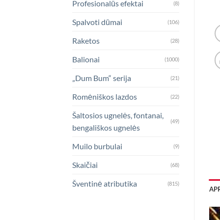
Profesionalūs efektai
(8)
Spalvoti dūmai
(106)
Raketos
(28)
Balionai
(1000)
„Dum Bum“ serija
(21)
Romėniškos lazdos
(22)
Šaltosios ugnelės, fontanai,
(49)
bengališkos ugnelės
Muilo burbulai
(9)
Skaičiai
(68)
Šventinė atributika
(815)
AP