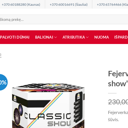
+370 60188280 (Kaunas)
+370 60016691 (Šiauliai)
+370 65764466 (Kla
SPALVOTI DŪMAI
BALIONAI
ATRIBUTIKA
NUOMA
IŠPAR
Ė
Fejer
0%
show
230,0
Fejerverk
šūvis.