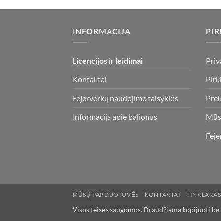
INFORMACIJA
PIR
Licencijos ir leidimai
Priv
Kontaktai
Pirk
Fejerverkų naudojimo taisyklės
Prek
Informacija apie balionus
Mūs
Feje
MŪSŲ PARDUOTUVĖS
KONTAKTAI
TINKLARAŠ
Visos teisės saugomos. Draudžiama kopijuoti be