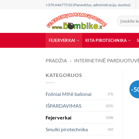
Skip
+370 64677510 (Panevėžys, administracija, siuntos)
to
content
Ieškoti:
FEJERVERKAI
KITA PIROTECHNIKA
PRADŽIA
»
INTERNETINĖ PARDUOTUV
KATEGORIJOS
-5
Foliniai MINI balionai
(71)
IŠPARDAVIMAS
(231)
Fejerverkai
(318)
Smulki pirotechnika
(42)