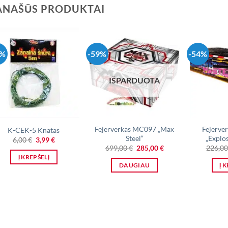
ANAŠŪS PRODUKTAI
4%
-59%
-54%
IŠPARDUOTA
Fejerverkas MC097 „Max
Fejerve
K-CEK-5 Knatas
Steel“
„Explo
Original
Current
6,00
€
3,99
€
price
price
Original
Current
699,00
€
285,00
€
226,0
was:
is:
price
price
Į KREPŠELĮ
6,00 €.
3,99 €.
was:
is:
DAUGIAU
Į 
699,00 €.
285,00 €.