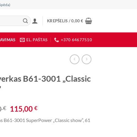
ipėda)
KREPŠELIS /
0,00
€
DAVIMAS
EL. PAŠTAS
+370 64677510
verkas B61-3001 „Classic
”
Original
Current
0
115,00
€
€
price
price
as B61-3001 SuperPower „Classic show”, 61
was:
is:
230,00 €.
115,00 €.