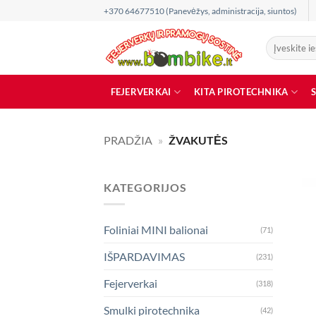
Skip
+370 64677510 (Panevėžys, administracija, siuntos)
to
content
Ieškoti:
FEJERVERKAI
KITA PIROTECHNIKA
PRADŽIA
»
ŽVAKUTĖS
KATEGORIJOS
Foliniai MINI balionai
(71)
IŠPARDAVIMAS
(231)
Fejerverkai
(318)
Smulki pirotechnika
(42)