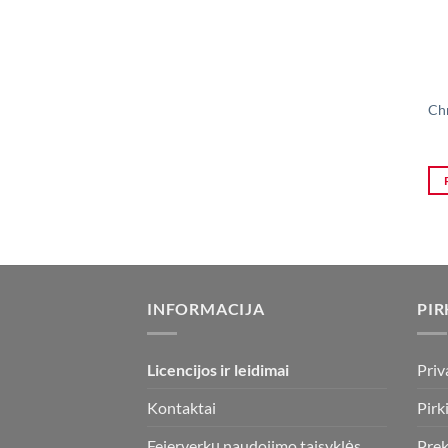
Chr
INFORMACIJA
PIR
Licencijos ir leidimai
Priv
Kontaktai
Pirk
Fejerverkų naudojimo taisyklės
Prek