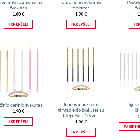
rominės rožinio aukso
Chrominės auksinės
Pastel
žvakutės
žvakutės
žv
1,80
€
1,90
€
1
Į KREPŠELĮ
Į KREPŠELĮ
Į K
Juodos ir auksinės
Ilgos 
žinio derinio žvakutės
gimtadienio žvakutės su
bl
1,90
€
blizgučiais 1/6 vnt.
1
1,90
€
Į KREPŠELĮ
PASIRIN
Į KREPŠELĮ