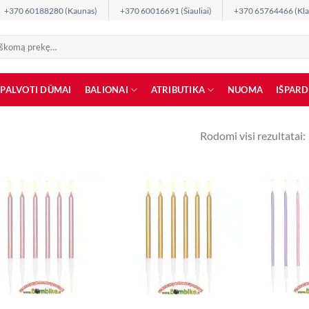
+370 60188280 (Kaunas)
+370 60016691 (Šiauliai)
+370 65764466 (Kla
SPALVOTI DŪMAI
BALIONAI
ATRIBUTIKA
NUOMA
IŠPAR
Rodomi visi rezultatai: