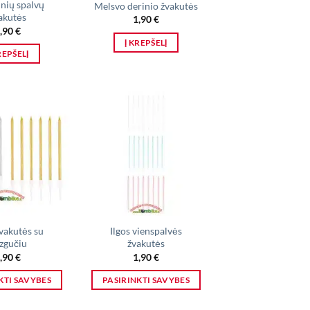
inių spalvų
Melsvo derinio žvakutės
akutės
1,90
€
,90
€
Į KREPŠELĮ
REPŠELĮ
žvakutės su
Ilgos vienspalvės
izgučiu
žvakutės
,90
€
1,90
€
KTI SAVYBES
PASIRINKTI SAVYBES
This
This