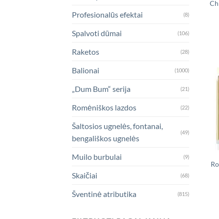
Ch
Profesionalūs efektai
(8)
Spalvoti dūmai
(106)
Raketos
(28)
Balionai
(1000)
„Dum Bum“ serija
(21)
Romėniškos lazdos
(22)
Šaltosios ugnelės, fontanai,
(49)
bengališkos ugnelės
Muilo burbulai
(9)
Ro
Skaičiai
(68)
Šventinė atributika
(815)