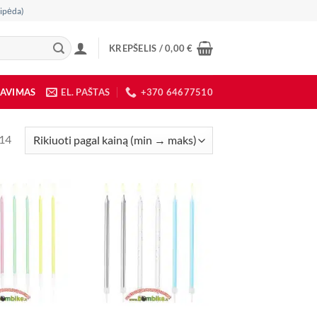
ipėda)
KREPŠELIS /
0,00
€
DAVIMAS
EL. PAŠTAS
+370 64677510
Rūšiuojama
 14
pagal
kainą:
nuo
mažos
iki
didelės