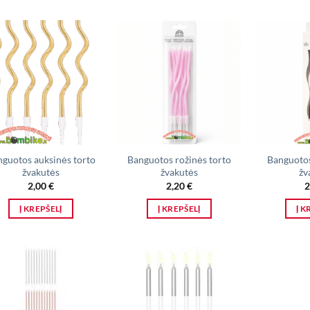
guotos auksinės torto
Banguotos rožinės torto
Banguotos
žvakutės
žvakutės
žv
2,00
€
2,20
€
2
Į KREPŠELĮ
Į KREPŠELĮ
Į K