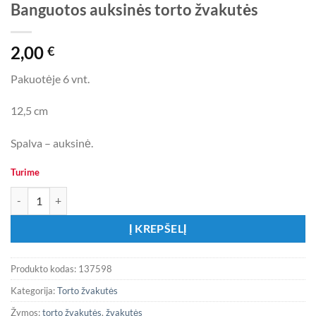
Banguotos auksinės torto žvakutės
2,00
€
Pakuotėje 6 vnt.
12,5 cm
Spalva – auksinė.
Turime
produkto kiekis: Banguotos auksinės torto žvakutės
Į KREPŠELĮ
Produkto kodas:
137598
Kategorija:
Torto žvakutės
Žymos:
torto žvakutės
,
žvakutės