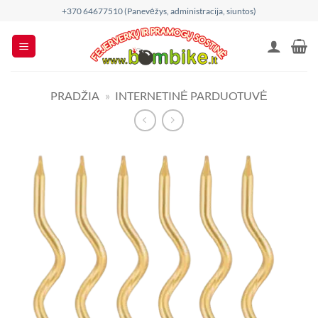
Skip
+370 64677510 (Panevėžys, administracija, siuntos)
to
content
PRADŽIA
»
INTERNETINĖ PARDUOTUVĖ