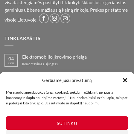
visada stengiamės pasiūlyti tik kokybiškiausius ir geriausius
gaminius už bene mažiausią kainą rinkoje. Prekes pristatome
visoje Lietuvoje.
TINKLARAŠTIS
Elektromobilio įkrovimo prieiga
04
Gru
įraše
Komentavimas išjungtas
Elektromobilio
įkrovimo
Nauja fejerverkų parduotuvė Klaipedoje!
19
prieiga
Gerbiame jūsų privatumą
Lap
įraše
Komentavimas išjungtas
Nauja
Mes naudojame slapukus (angl. cookies), siekdami užtikrinti geriausią
fejerverkų
Kaip fotografuoti fejerverkus
01
įmanomą tinklapio naudojimą vartotojui. Naudodamiesi šiuo tinklapiu, taip pat
parduotuvė
Lap
įraše
Komentavimas išjungtas
ir patekę iš kito tinklapio, Jūs sutinkate su slapukų naudojimu.
Klaipedoje!
Kaip
fotografuoti
fejerverkus
SUTINKU