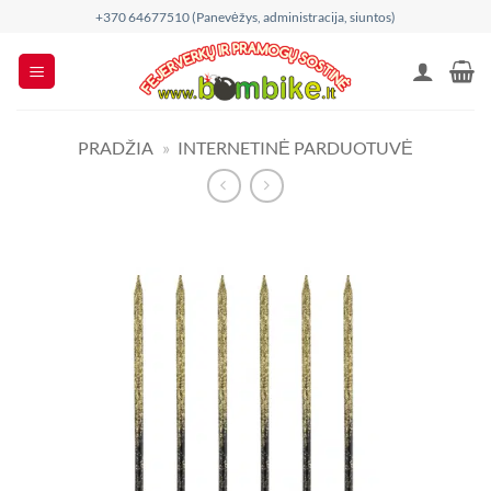
Skip
+370 64677510 (Panevėžys, administracija, siuntos)
to
content
PRADŽIA
»
INTERNETINĖ PARDUOTUVĖ