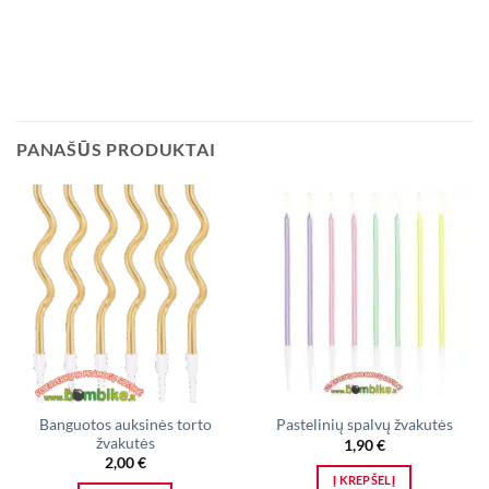
PANAŠŪS PRODUKTAI
Banguotos auksinės torto
Pastelinių spalvų žvakutės
žvakutės
1,90
€
2,00
€
Į KREPŠELĮ