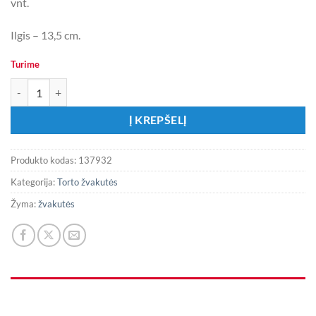
vnt.
Ilgis – 13,5 cm.
Turime
produkto kiekis: Juodos ir auksinės gimtadienio žvakutės su blizgučiai
Į KREPŠELĮ
Produkto kodas:
137932
Kategorija:
Torto žvakutės
Žyma:
žvakutės