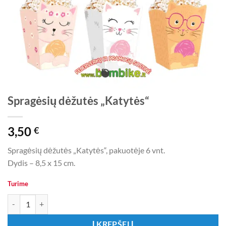
Spragėsių dėžutės „Katytės“
3,50
€
Spragėsių dėžutės „Katytės“, pakuotėje 6 vnt.
Dydis – 8,5 x 15 cm.
Turime
produkto kiekis: Spragėsių dėžutės „Katytės“
Į KREPŠELĮ