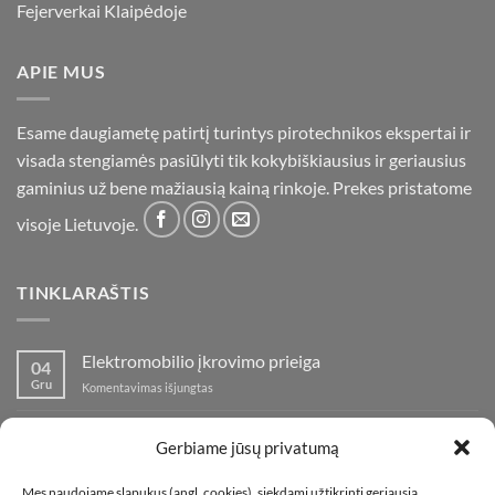
Fejerverkai Klaipėdoje
APIE MUS
Esame daugiametę patirtį turintys pirotechnikos ekspertai ir
visada stengiamės pasiūlyti tik kokybiškiausius ir geriausius
gaminius už bene mažiausią kainą rinkoje. Prekes pristatome
visoje Lietuvoje.
TINKLARAŠTIS
Elektromobilio įkrovimo prieiga
04
Gru
įraše
Komentavimas išjungtas
Elektromobilio
įkrovimo
Nauja fejerverkų parduotuvė Klaipedoje!
19
prieiga
Gerbiame jūsų privatumą
Lap
įraše
Komentavimas išjungtas
Nauja
Mes naudojame slapukus (angl. cookies), siekdami užtikrinti geriausią