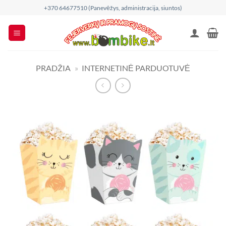
Skip
+370 64677510 (Panevėžys, administracija, siuntos)
to
content
PRADŽIA
»
INTERNETINĖ PARDUOTUVĖ