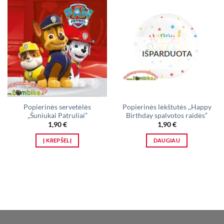
IŠPARDUOTA
Popierinės servetėlės
Popierinės lėkštutės ,,Happy
„Šuniukai Patruliai”
Birthday spalvotos raidės”
1,90
€
1,90
€
Į KREPŠELĮ
DAUGIAU