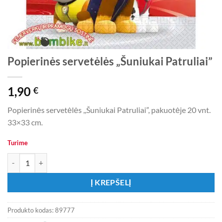
Popierinės servetėlės „Šuniukai Patruliai”
1,90
€
Popierinės servetėlės ,,Šuniukai Patruliai”, pakuotėje 20 vnt.
33×33 cm.
Turime
produkto kiekis: Popierinės servetėlės „Šuniukai Patruliai"
Į KREPŠELĮ
Produkto kodas:
89777