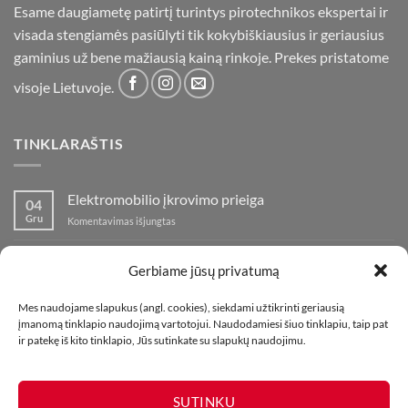
Esame daugiametę patirtį turintys pirotechnikos ekspertai ir
visada stengiamės pasiūlyti tik kokybiškiausius ir geriausius
gaminius už bene mažiausią kainą rinkoje. Prekes pristatome
visoje Lietuvoje.
TINKLARAŠTIS
Elektromobilio įkrovimo prieiga
04
Gru
įraše
Komentavimas išjungtas
Elektromobilio
įkrovimo
Nauja fejerverkų parduotuvė Klaipedoje!
19
prieiga
Gerbiame jūsų privatumą
Lap
įraše
Komentavimas išjungtas
Nauja
Mes naudojame slapukus (angl. cookies), siekdami užtikrinti geriausią
fejerverkų
Kaip fotografuoti fejerverkus
01
įmanomą tinklapio naudojimą vartotojui. Naudodamiesi šiuo tinklapiu, taip pat
parduotuvė
Lap
įraše
ir patekę iš kito tinklapio, Jūs sutinkate su slapukų naudojimu.
Komentavimas išjungtas
Klaipedoje!
Kaip
fotografuoti
fejerverkus
SUTINKU