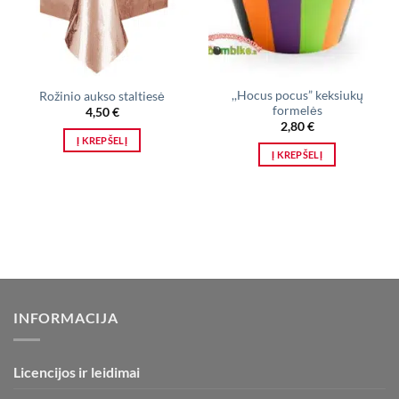
,,Hocus pocus” keksiukų
Rožinio aukso staltiesė
formelės
4,50
€
2,80
€
Į KREPŠELĮ
Į KREPŠELĮ
INFORMACIJA
Licencijos ir leidimai