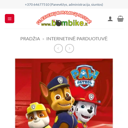
Skip
+370 64677510 (Panevėžys, administracija, siuntos)
to
content
PRADŽIA
»
INTERNETINĖ PARDUOTUVĖ