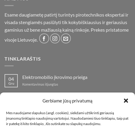
Esame daugiametę patirtį turintys pirotechnikos ekspertai ir
visada stengiamės pasiūlyti tik kokybiškiausius ir geriausius
gaminius už bene mažiausią kainą rinkoje. Prekes pristatome
visoje Lietuvoje.
TINKLARAŠTIS
Elektromobilio įkrovimo prieiga
04
Gru
įraše
Komentavimas išjungtas
Elektromobilio
įkrovimo
Nauja fejerverkų parduotuvė Klaipedoje!
19
prieiga
Gerbiame jūsų privatumą
Lap
įraše
Komentavimas išjungtas
Nauja
Mes naudojame slapukus (angl. cookies), siekdami užtikrinti geriausią
fejerverkų
Kaip fotografuoti fejerverkus
01
įmanomą tinklapio naudojimą vartotojui. Naudodamiesi šiuo tinklapiu, taip pat
parduotuvė
Lap
įraše
ir patekę iš kito tinklapio, Jūs sutinkate su slapukų naudojimu.
Komentavimas išjungtas
Klaipedoje!
Kaip
fotografuoti