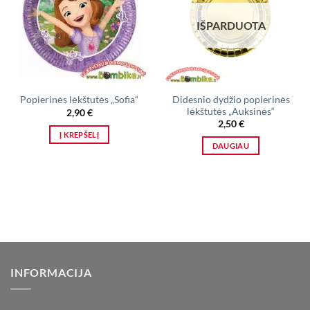
IŠPARDUOTA
Didesnio dydžio popierinės
Popierinės lėkštutės „Sofia“
lėkštutės „Auksinės“
2,90
€
2,50
€
Į KREPŠELĮ
DAUGIAU
INFORMACIJA