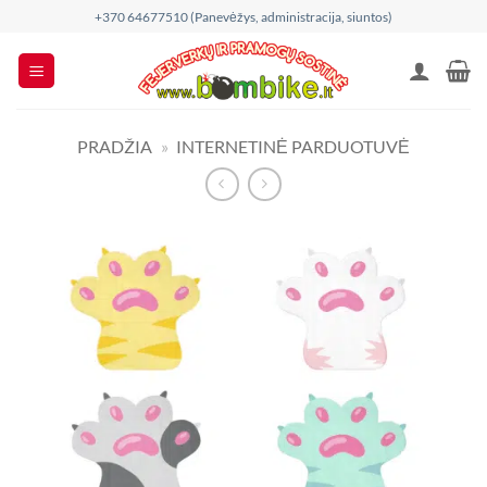
Skip
+370 64677510 (Panevėžys, administracija, siuntos)
to
content
PRADŽIA
»
INTERNETINĖ PARDUOTUVĖ