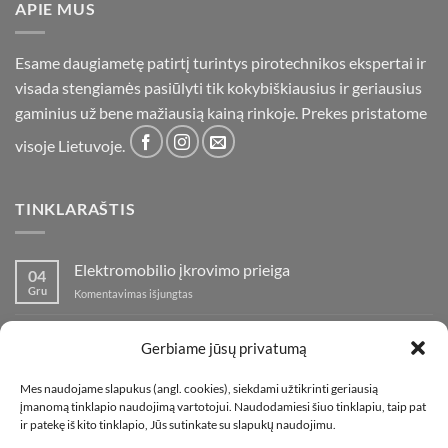
APIE MUS
Esame daugiametę patirtį turintys pirotechnikos ekspertai ir
visada stengiamės pasiūlyti tik kokybiškiausius ir geriausius
gaminius už bene mažiausią kainą rinkoje. Prekes pristatome
visoje Lietuvoje.
TINKLARAŠTIS
Elektromobilio įkrovimo prieiga
04
Gru
įraše
Komentavimas išjungtas
Elektromobilio
įkrovimo
Nauja fejerverkų parduotuvė Klaipedoje!
19
prieiga
Gerbiame jūsų privatumą
Lap
įraše
Komentavimas išjungtas
Nauja
Mes naudojame slapukus (angl. cookies), siekdami užtikrinti geriausią
fejerverkų
Kaip fotografuoti fejerverkus
01
įmanomą tinklapio naudojimą vartotojui. Naudodamiesi šiuo tinklapiu, taip pat
parduotuvė
Lap
įraše
ir patekę iš kito tinklapio, Jūs sutinkate su slapukų naudojimu.
Komentavimas išjungtas
Klaipedoje!
Kaip