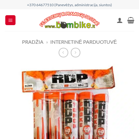
Skip
+370 64677510 (Panevėžys, administracija, siuntos)
to
content
PRADŽIA
»
INTERNETINĖ PARDUOTUVĖ