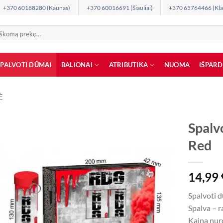
+370 60188280 (Kaunas)
+370 60016691 (Šiauliai)
+370 65764466 (Kla
SPALVOTI DŪMAI
BALIONAI
ATRIBUTIKA
NUOMA
IŠPAR
Ė
Spalv
Red
14,99
Spalvoti 
Spalva – 
Kaina nur