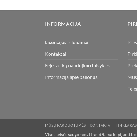
INFORMACIJA
PIR
Licencijos ir leidimai
Priv
Kontaktai
Pirk
Fejerverkų naudojimo taisyklės
Prek
Informacija apie balionus
Mūs
Feje
MŪSŲ PARDUOTUVĖS
KONTAKTAI
TINKLARAŠ
Visos teisės saugomos. Draudžiama kopijuoti be