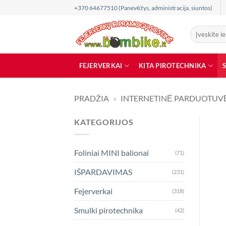
Skip
+370 64677510 (Panevėžys, administracija, siuntos)
to
content
Ieškoti:
FEJERVERKAI
KITA PIROTECHNIKA
PRADŽIA
»
INTERNETINĖ PARDUOTUV
KATEGORIJOS
Foliniai MINI balionai
(71)
IŠPARDAVIMAS
(231)
Fejerverkai
(318)
Smulki pirotechnika
(42)