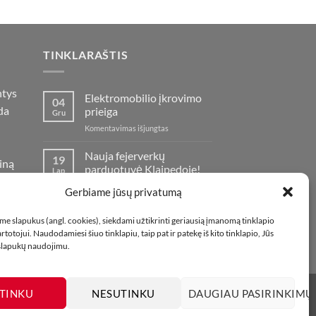
TINKLARAŠTIS
ntys
Elektromobilio įkrovimo
04
da
prieiga
Gru
įraše
Komentavimas išjungtas
Elektromobilio
įkrovimo
Nauja fejerverkų
19
iną
prieiga
parduotuvė Klaipedoje!
Lap
oje
įraše
Komentavimas išjungtas
Gerbiame jūsų privatumą
Nauja
fejerverkų
Kaip fotografuoti
01
e slapukus (angl. cookies), siekdami užtikrinti geriausią įmanomą tinklapio
parduotuvė
fejerverkus
Lap
totojui. Naudodamiesi šiuo tinklapiu, taip pat ir patekę iš kito tinklapio, Jūs
Klaipedoje!
įraše
Komentavimas išjungtas
 slapukų naudojimu.
Kaip
fotografuoti
fejerverkus
TINKU
NESUTINKU
DAUGIAU PASIRINKIMŲ