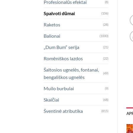
Profesionalūs efektai
(8)
Spalvoti dūmai
(106)
Raketos
(28)
Balionai
(1000)
„Dum Bum“ serija
(21)
Romėniškos lazdos
(22)
Šaltosios ugnelės, fontanai,
(49)
bengališkos ugnelės
Muilo burbulai
(9)
Skaičiai
(68)
Šventinė atributika
(815)
AP