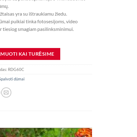
ūmų.
taisas yra su ištraukiamu žiedu.
ūmai puikiai tinka fotosesijoms, video
r tiesiog smagiam pasilinksminimui.
odas:
RDG60C
Spalvoti dūmai