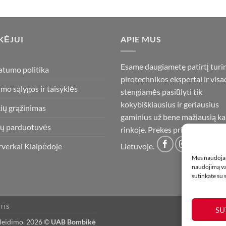
KĖJUI
APIE MUS
Esame daugiametę patirtį turi
atumo politika
pirotechnikos ekspertai ir visa
imo sąlygos ir taisyklės
stengiamės pasiūlyti tik
kokybiškiausius ir geriausius
ių grąžinimas
gaminius už bene mažiausią ka
ų parduotuvės
rinkoje. Prekes pristatome vis
rverkai Klaipėdoje
Lietuvoje.
Mes naudojam
naudojimą var
sutinkate su
TIS
SU
 leidimo. 2026 ©
UAB Bombikė