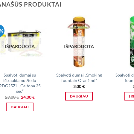
ANAŠŪS PRODUKTAI
9%
IŠPARDUOTA
IŠPARDUOTA
Spalvoti dūmai su
Spalvoti dūmai „Smoking
Spalvoti 
ištraukiamu žiedu
fountain Oranžinė”
fount
RDG25ZL ,,Geltona 25
3,00
€
sec”
Original
Current
DAUGIAU
Į 
29,80
€
24,00
€
price
price
was:
is:
DAUGIAU
29,80 €.
24,00 €.