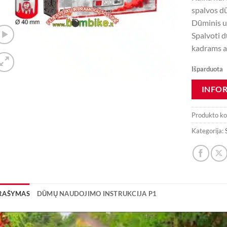
spalvos d
Dūminis už
Spalvoti d
kadrams a
Išparduota
Produkto k
Kategorija:
RAŠYMAS
DŪMŲ NAUDOJIMO INSTRUKCIJA P1