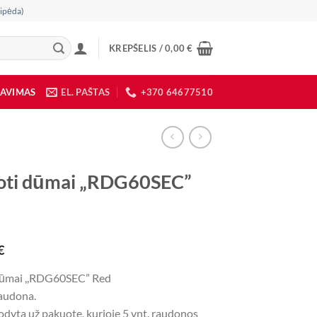
ipėda)
KREPŠELIS /
0,00
€
DAVIMAS
EL. PAŠTAS
+370 64677510
oti dūmai „RDG60SEC”
€
dūmai ,,RDG60SEC” Red
raudona.
odyta už pakuotę, kurioje 5 vnt. raudonos