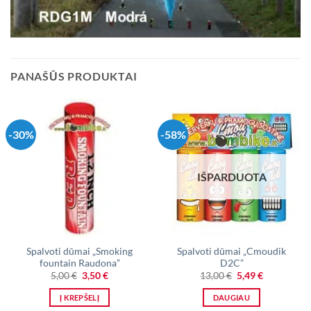
PANAŠŪS PRODUKTAI
-30%
-58%
IŠPARDUOTA
Spalvoti dūmai „Smoking
Spalvoti dūmai „Cmoudik
fountain Raudona”
D2C”
Original
Current
Original
Current
5,00
€
3,50
€
13,00
€
5,49
€
price
price
price
price
was:
is:
was:
is:
Į KREPŠELĮ
DAUGIAU
5,00 €.
3,50 €.
13,00 €.
5,49 €.