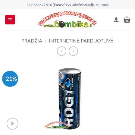
Skip
+370 64677510 (Panevėžys, administracija, siuntos)
to
content
PRADŽIA
»
INTERNETINĖ PARDUOTUVĖ
-21%