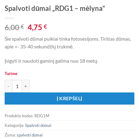
Spalvoti dūmai „RDG1 – mėlyna“
Original
Current
6,00
4,75
€
€
price
price
Šie spalvoti dūmai puikiai tinka fotosesijoms. Tirštas dūmas,
was:
is:
apie +- 35-40 sekundžių trukmė.
6,00 €.
4,75 €.
Įsigyti ir naudoti gaminį galima nuo 18 metų.
Turime
produkto kiekis: Spalvoti dūmai „RDG1 - mėlyna“
Į KREPŠELĮ
Produkto kodas:
RDG1M
Kategorija:
Spalvoti dūmai
Žyma:
spalvoti dūmai