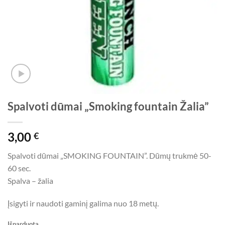
Spalvoti dūmai „Smoking fountain Žalia”
3,00
€
Spalvoti dūmai „SMOKING FOUNTAIN”. Dūmų trukmė 50-
60 sec.
Spalva – žalia
Įsigyti ir naudoti gaminį galima nuo 18 metų.
Išparduota