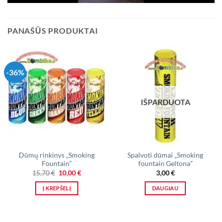
PANAŠŪS PRODUKTAI
-36%
IŠPARDUOTA
Dūmų rinkinys „Smoking
Spalvoti dūmai „Smoking
Fountain“
fountain Geltona”
Original
Current
15,70
€
10,00
€
3,00
€
price
price
was:
is:
Į KREPŠELĮ
DAUGIAU
15,70 €.
10,00 €.