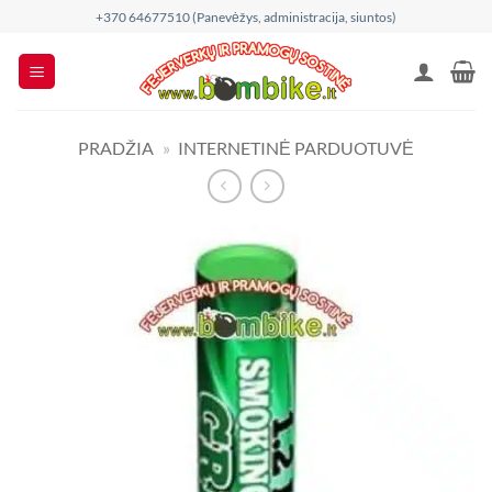
Skip
+370 64677510 (Panevėžys, administracija, siuntos)
to
content
PRADŽIA
»
INTERNETINĖ PARDUOTUVĖ