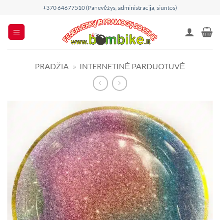
Skip
+370 64677510 (Panevėžys, administracija, siuntos)
to
content
PRADŽIA
»
INTERNETINĖ PARDUOTUVĖ