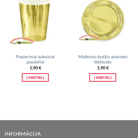
Popieriniai auksiniai
Mažesnio dydžio auksinės
puodeliai
lėkštutės
1,90
€
1,90
€
Į KREPŠELĮ
Į KREPŠELĮ
INFORMACIJA