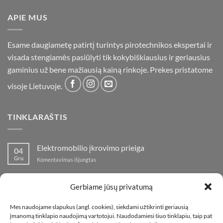
APIE MUS
Esame daugiametę patirtį turintys pirotechnikos ekspertai ir
visada stengiamės pasiūlyti tik kokybiškiausius ir geriausius
gaminius už bene mažiausią kainą rinkoje. Prekes pristatome
visoje Lietuvoje.
TINKLARAŠTIS
Elektromobilio įkrovimo prieiga
04
Gru
įraše
Komentavimas išjungtas
Elektromobilio
įkrovimo
Nauja fejerverkų parduotuvė Klaipedoje!
19
prieiga
Gerbiame jūsų privatumą
Lap
įraše
Komentavimas išjungtas
Nauja
Mes naudojame slapukus (angl. cookies), siekdami užtikrinti geriausią
fejerverkų
Kaip fotografuoti fejerverkus
01
įmanomą tinklapio naudojimą vartotojui. Naudodamiesi šiuo tinklapiu, taip pat
parduotuvė
Lap