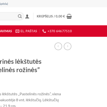
ipėda)
KREPŠELIS /
0,00
€
DAVIMAS
EL. PAŠTAS
+370 64677510
rinės lėkštutės
elinės rožinės”
 lėkštutės „Pastelinės rožinės”, viena
akuotėje 8 vnt. lėkštučių. Lėkštučių
– 21,9 cm.