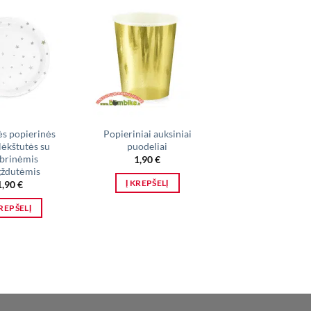
IŠPARDUO
s popierinės
Popieriniai auksiniai
Mažesnės popier
lėkštutės su
puodeliai
rožinės lėkštutė
abrinėmis
auksinėmis
1,90
€
gždutėmis
žvaigždutėmi
Į KREPŠELĮ
1,90
€
1,90
€
KREPŠELĮ
DAUGIAU