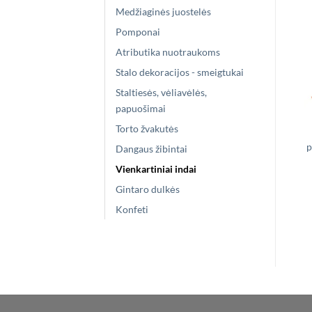
Medžiaginės juostelės
Pomponai
Atributika nuotraukoms
Stalo dekoracijos - smeigtukai
Staltiesės, vėliavėlės,
papuošimai
Torto žvakutės
p
Dangaus žibintai
Vienkartiniai indai
Gintaro dulkės
Konfeti