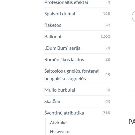
Profesionalūs efektai
(7)
Spalvoti dūmai
(106)
Raketos
(28)
Balionai
(1000)
„Dum Bum“ serija
(21)
Romėniškos lazdos
(22)
Šaltosios ugnelės, fontanai,
(49)
bengališkos ugnelės
Muilo burbulai
(9)
Skaičiai
(68)
Šventinė atributika
(815)
P
Atvirukai
Helovynas