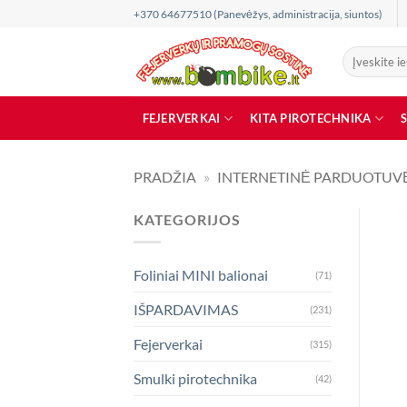
Skip
+370 64677510 (Panevėžys, administracija, siuntos)
to
content
Ieškoti:
FEJERVERKAI
KITA PIROTECHNIKA
PRADŽIA
»
INTERNETINĖ PARDUOTUV
KATEGORIJOS
Foliniai MINI balionai
(71)
IŠPARDAVIMAS
(231)
Fejerverkai
(315)
Smulki pirotechnika
(42)