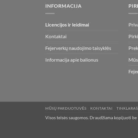
INFORMACIJA
PIR
Licencijos ir leidimai
Priv
Kontaktai
Pirk
Fejerverkų naudojimo taisyklės
Prek
Informacija apie balionus
Mūs
Feje
MŪSŲ PARDUOTUVĖS
KONTAKTAI
TINKLARAŠ
Visos teisės saugomos. Draudžiama kopijuoti be