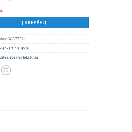
t.
Į KREPŠELĮ
odas:
30877EU
Vienkartiniai indai
tutės
,
rožinės lėkštutės