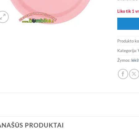
Liko tik 1 vn
Produkto k
Kategorija:
Žymos:
lėkš
ANAŠŪS PRODUKTAI