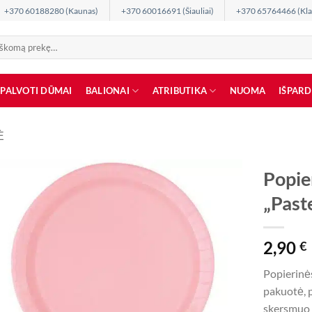
+370 60188280 (Kaunas)
+370 60016691 (Šiauliai)
+370 65764466 (Kla
SPALVOTI DŪMAI
BALIONAI
ATRIBUTIKA
NUOMA
IŠPAR
Ė
Popie
„Past
2,90
€
Popierinės
pakuotė, p
skersmuo 