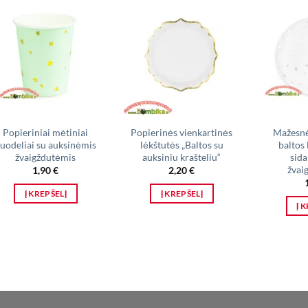
Popieriniai mėtiniai
Popierinės vienkartinės
Mažesnė
uodeliai su auksinėmis
lėkštutės „Baltos su
baltos 
žvaigždutėmis
auksiniu krašteliu“
sid
žvai
1,90
€
2,20
€
Į KREPŠELĮ
Į KREPŠELĮ
Į 