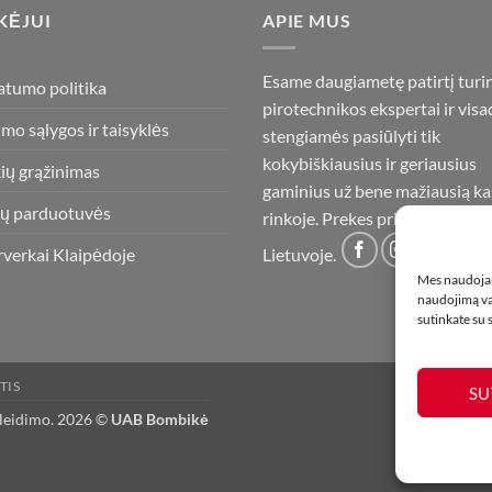
KĖJUI
APIE MUS
Esame daugiametę patirtį turi
atumo politika
pirotechnikos ekspertai ir visa
imo sąlygos ir taisyklės
stengiamės pasiūlyti tik
kokybiškiausius ir geriausius
ių grąžinimas
gaminius už bene mažiausią ka
ų parduotuvės
rinkoje. Prekes pristatome vis
rverkai Klaipėdoje
Lietuvoje.
Mes naudojam
naudojimą var
sutinkate su
TIS
SU
 leidimo. 2026 ©
UAB Bombikė