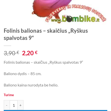
Folinis balionas – skaičius „Ryškus
spalvotas 9“
Original
Current
3,90
2,20
€
€
price
price
Folinis balionas – skaičius „Ryškus spalvotas 9“
was:
is:
3,90 €.
2,20 €.
Baliono dydis – 85 cm.
Baliono kaina nurodyta be helio.
Turime
produkto kiekis: Folinis balionas - skaičius „Ryškus spalvotas 9“