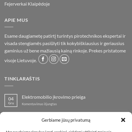
Fejerverkai Klaipėdoje
APIE MUS
Esame daugiametę patirtį turintys pirotechnikos ekspertai ir
visada stengiamės pasiūlyti tik kokybiškiausius ir geriausius
gaminius už bene mažiausią kainą rinkoje. Prekes pristatome
visoje Lietuvoje.
TINKLARAŠTIS
Elektromobilio įkrovimo prieiga
04
Gru
įraše
Komentavimas išjungtas
Elektromobilio
įkrovimo
Nauja fejerverkų parduotuvė Klaipedoje!
19
prieiga
Gerbiame jūsų privatumą
Lap
įraše
Komentavimas išjungtas
Nauja
Mes naudojame slapukus (angl. cookies), siekdami užtikrinti geriausią