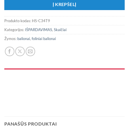
Į KREPŠELĮ
Produkto kodas:
HS-C34T9
Kategorijos:
IŠPARDAVIMAS
,
Skaičiai
Žymos:
balionai
,
foliniai balionai
PANAŠŪS PRODUKTAI