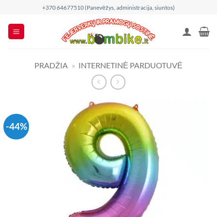
Skip
+370 64677510 (Panevėžys, administracija, siuntos)
to
content
PRADŽIA
»
INTERNETINĖ PARDUOTUVĖ
-44%